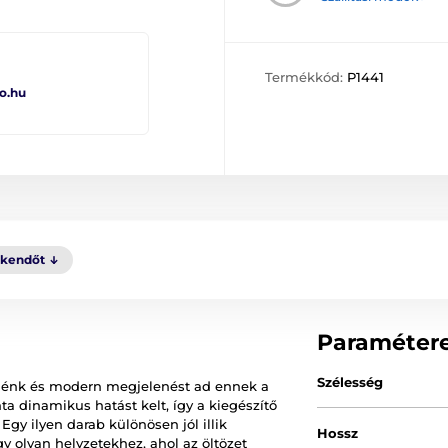
Termékkód:
P1441
o.hu
kkendőt
Paraméter
Szélesség
élénk és modern megjelenést ad ennek a
 dinamikus hatást kelt, így a kiegészítő
Egy ilyen darab különösen jól illik
Hossz
 olyan helyzetekhez, ahol az öltözet