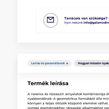
Tanácsra van szüksége?
Írjon nekünk
info@galamodin
Leírás és paraméterek
Hogyan kössön nya
Termék leírása
A narancs és rózsaszín árnyalatok kombinációja 
nyakkendőnek. A geometrikus formákból álló minta
könnyen a teljes öltözék központi elemévé válhat. 
ünnepi eseményekhez, társasági alkalmakhoz vagy