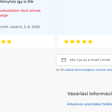
ltönyhöz így is illik
weboldalon lévő színek
sége
rzött vásárló, 3. 8. 2026
Ide írja az e-mail címét
Az Ön
adatai biztonságban vannak vel
Vásárlási informác
Általános szerződési feltét