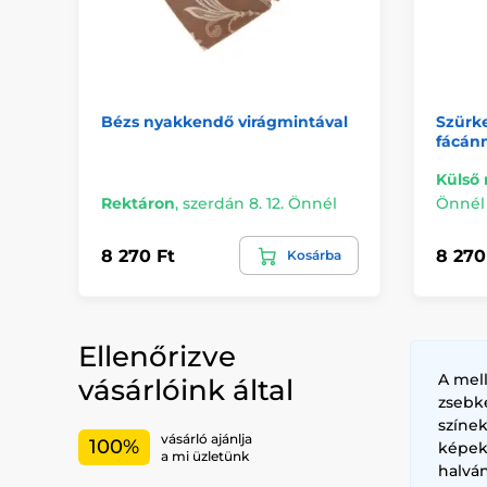
Bézs nyakkendő virágmintával
Szürk
fácán
Külső 
Rektáron
,
szerdán 8. 12. Önnél
Önnél
8 270 Ft
8 270
Kosárba
Ellenőrizve
A mel
vásárlóink által
zsebk
színe
vásárló ajánlja
100%
képek
a mi üzletünk
halvá