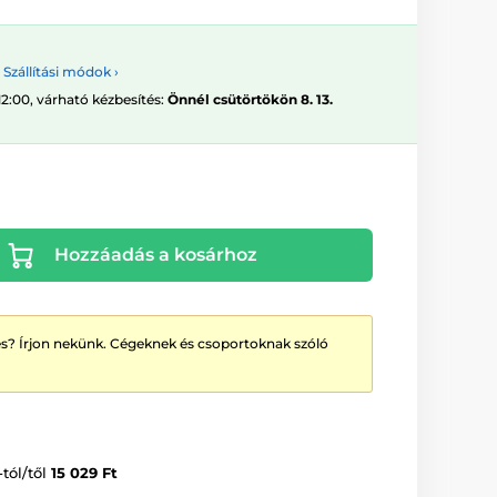
Szállítási módok ›
12:00, várható kézbesítés:
Önnél csütörtökön 8. 13.
Hozzáadás a kosárhoz
? Írjon nekünk. Cégeknek és csoportoknak szóló
-tól/től
15 029 Ft