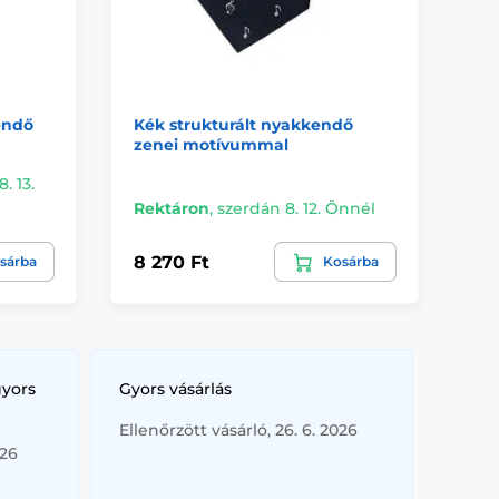
endő
Kék strukturált nyakkendő
Sö
zenei motívummal
te
. 13.
Kü
Rektáron
,
szerdán 8. 12. Önnél
Ön
8 270 Ft
8 
sárba
Kosárba
gyors
Gyors vásárlás
Ellenőrzött vásárló, 26. 6. 2026
026