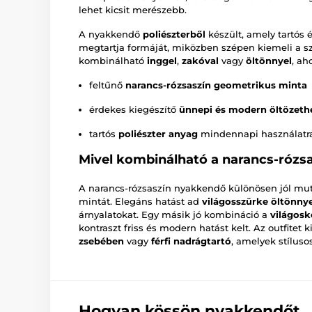
lehet kicsit merészebb.
A nyakkendő
poliészterből
készült, amely tartós 
megtartja formáját, miközben szépen kiemeli a sz
kombinálható
inggel
,
zakóval
vagy
öltönnyel
, ah
feltűnő
narancs-rózsaszín geometrikus minta
érdekes kiegészítő
ünnepi és modern öltözeth
tartós
poliészter anyag
mindennapi használatr
Mivel kombinálható a narancs-rózs
A narancs-rózsaszín nyakkendő különösen jól mu
mintát. Elegáns hatást ad
világosszürke öltönnye
árnyalatokat. Egy másik jó kombináció a
világosk
kontraszt friss és modern hatást kelt. Az outfitet 
zsebében
vagy
férfi nadrágtartó
, amelyek stíluso
Hogyan kössön nyakkendőt