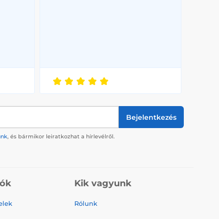
Bejelentkezés
ünk
, és bármikor leiratkozhat a hírlevélről.
iók
Kik vagyunk
elek
Rólunk