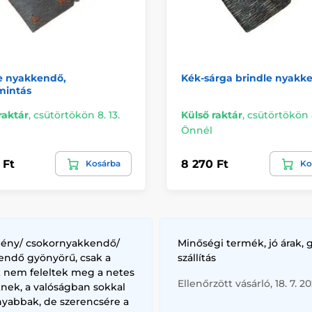
e nyakkendő,
Kék-sárga brindle nyakk
mintás
raktár
,
csütörtökön 8. 13.
Külső raktár
,
csütörtökön 8
Önnél
 Ft
8 270 Ft
Kosárba
Ko
lény/ csokornyakkendő/
Minőségi termék, jó árak, 
endő gyönyörű, csak a
szállítás
k nem feleltek meg a netes
Ellenőrzött vásárló, 18. 7. 2
nek, a valóságban sokkal
nyabbak, de szerencsére a