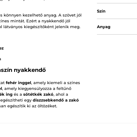
Szín
és könnyen kezelhető anyag. A szövet jól
ínes mintát. Ezért a nyakkendő jól
ol látványos kiegészítőként jelenik meg.
Anyag
ez
a
aszín nyakkendő
tat
fehér inggel
, amely kiemeli a színes
l
, amely kiegyensúlyozza a feltűnő
ék ing
és a
sötétkék zakó
, ahol a
kiegészítheti egy
díszzsebkendő a zakó
san egészítik ki az öltözéket.