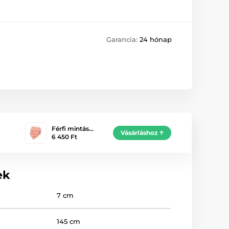
Garancia:
24 hónap
Férfi mintás…
Vásárláshoz
6 450 Ft
ek
7 cm
145 cm