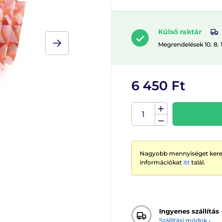
Külső raktár
Megrendelések 10. 8. 
6 450 Ft
Nagyobb mennyiséget keres
információkat
itt
talál.
Ingyenes szállítás
Szállítási módok ›