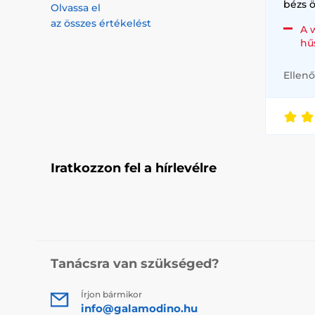
bézs ö
Olvassa el
az összes értékelést
A 
hű
Ellenő
Iratkozzon fel a hírlevélre
Tanácsra van szükséged?
Írjon bármikor
info@galamodino.hu