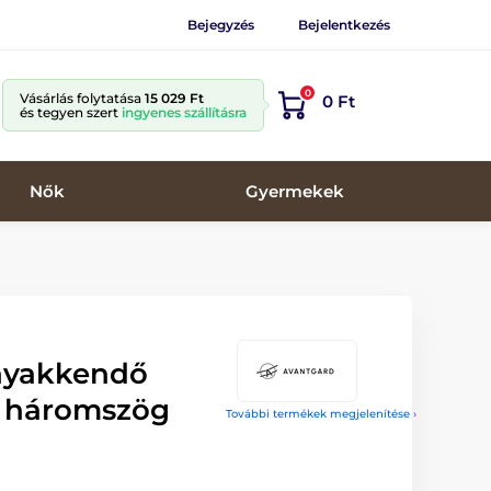
Bejegyzés
Bejelentkezés
0
Vásárlás folytatása
15 029 Ft
0 Ft
és tegyen szert
ingyenes szállításra
Nők
Gyermekek
 nyakkendő
a háromszög
További termékek megjelenítése ›