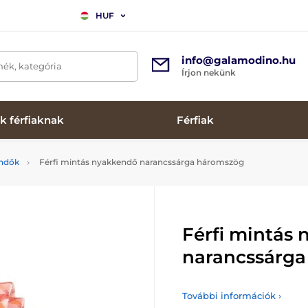
HUF
info@galamodino.hu
mék, kategória
Írjon nekünk
k férfiaknak
Férfiak
endők
Férfi mintás nyakkendő narancssárga háromszög
Férfi mintás
narancssárg
További információk ›