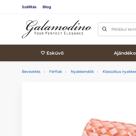
Szállítás
Blog
Például ter
🤍 Esküvő
Ajándéko
Bevezetés
Férfiak
Nyakkendők
Klasszikus nyakk