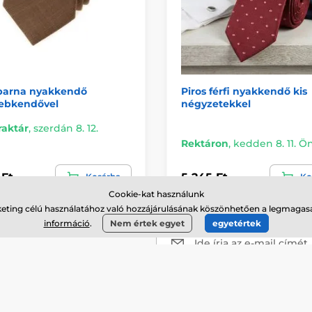
barna nyakkendő
Piros férfi nyakkendő kis
sebkendővel
négyzetekkel
raktár
,
szerdán 8. 12.
Rektáron
,
kedden 8. 11. Ö
 Ft
5 245 Ft
Kosárba
Ko
Cookie-kat használunk
keting célú használatához való hozzájárulásának köszönhetően a legmagasa
információ
.
Nem értek egyet
egyetértek
Ide írja az e-mail címét
Az Ön
adatai biztonságban vannak vel