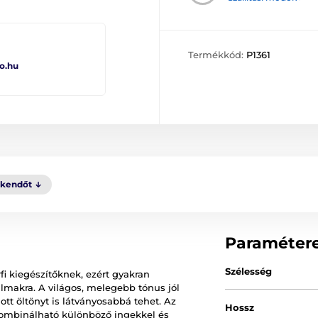
Termékkód:
P1361
o.hu
kkendőt
Paraméter
Szélesség
fi kiegészítőknek, ezért gyakran
lmakra. A világos, melegebb tónus jól
ott öltönyt is látványosabbá tehet. Az
Hossz
kombinálható különböző ingekkel és