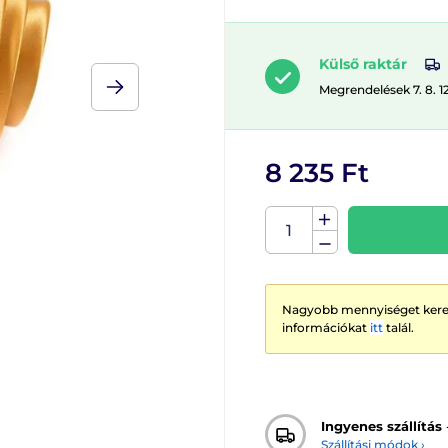
Külső raktár
Megrendelések 7. 8. 1
8 235 Ft
Nagyobb mennyiséget keres
információkat
itt
talál.
Ingyenes szállítás
Szállítási módok ›