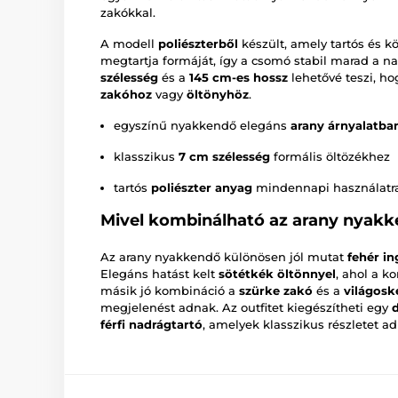
zakókkal.
A modell
poliészterből
készült, amely tartós és k
megtartja formáját, így a csomó stabil marad a n
szélesség
és a
145 cm-es hossz
lehetővé teszi, ho
zakóhoz
vagy
öltönyhöz
.
egyszínű nyakkendő elegáns
arany árnyalatba
klasszikus
7 cm szélesség
formális öltözékhez
tartós
poliészter anyag
mindennapi használatr
Mivel kombinálható az arany nyak
Az arany nyakkendő különösen jól mutat
fehér in
Elegáns hatást kelt
sötétkék öltönnyel
, ahol a k
másik jó kombináció a
szürke zakó
és a
világosk
megjelenést adnak. Az outfitet kiegészítheti egy
férfi nadrágtartó
, amelyek klasszikus részletet 