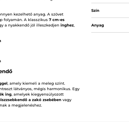
Szín
önnyen kezelhető anyag. A szövet
ap folyamán. A klasszikus
7 cm-es
gy a nyakkendő jól illeszkedjen
inghez
,
Anyag
n
a
kendő
ggel
, amely kiemeli a meleg színt.
ontraszt látványos, mégis harmonikus. Egy
ék ing
, amelyek kiegyensúlyozott
díszzsebkendő a zakó zsebében
vagy
adnak a megjelenéshez.