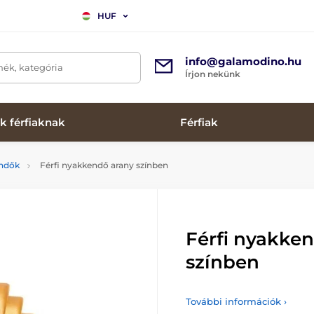
HUF
info@galamodino.hu
mék, kategória
Írjon nekünk
k férfiaknak
Férfiak
endők
Férfi nyakkendő arany színben
Férfi nyakke
színben
További információk ›