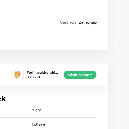
Garancia:
24 hónap
Férfi nyakkendő…
Vásárláshoz
8 235 Ft
ek
7 cm
145 cm