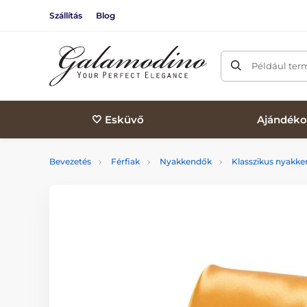
Szállítás
Blog
Például ter
🤍 Esküvő
Ajándéko
Bevezetés
Férfiak
Nyakkendők
Klasszikus nyakk