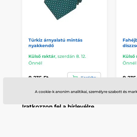
Türkiz árnyalatú mintás
Fahéj
nyakkendő
díszz
Külső raktár
,
szerdán 8. 12.
Külső 
Önnél
Önnél
8 235 Ft
8 235
Kosárba
A cookie-k anonim analitikai, személyre szabott és mar
Iratkozzon fel a hírlevélre