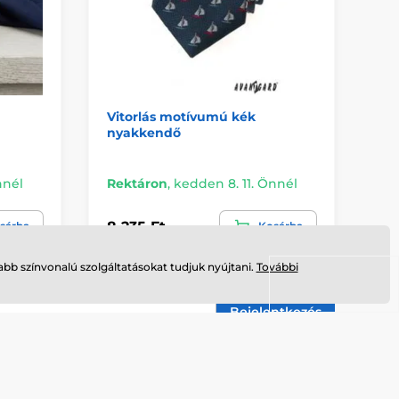
Vitorlás motívumú kék
Sö
nyakkendő
Kü
nnél
Rektáron
,
kedden 8. 11. Önnél
Ön
8 235 Ft
11
sárba
Kosárba
bb színvonalú szolgáltatásokat tudjuk nyújtani.
További
Bejelentkezés
ünk
, és bármikor leiratkozhat a hírlevélről.