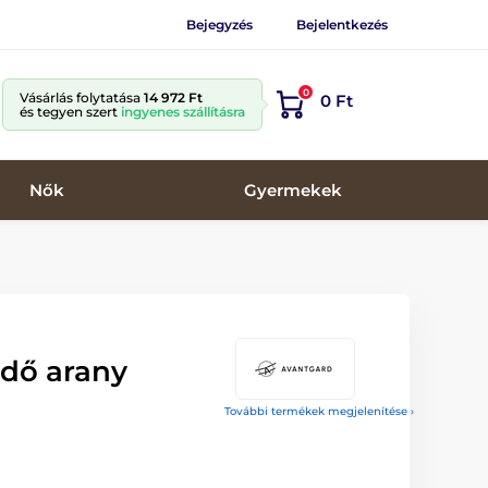
Bejegyzés
Bejelentkezés
0
Vásárlás folytatása
14 972 Ft
0 Ft
és tegyen szert
ingyenes szállításra
Nők
Gyermekek
ndő arany
További termékek megjelenítése ›