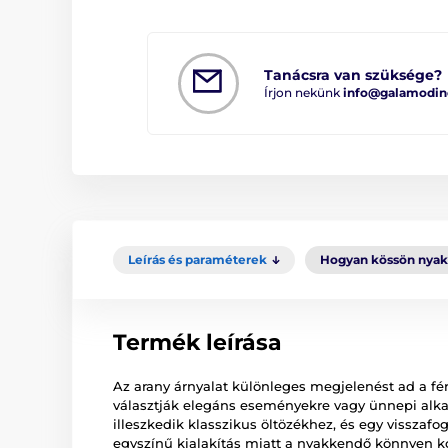
Tanácsra van szüksége?
Írjon nekünk
info@galamodin
Leírás és paraméterek
Hogyan kössön nya
Termék leírása
Az arany árnyalat különleges megjelenést ad a fér
választják elegáns eseményekre vagy ünnepi alka
illeszkedik klasszikus öltözékhez, és egy visszafog
egyszínű kialakítás miatt a nyakkendő könnyen 