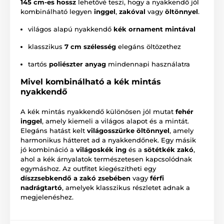
145 cm-es hossz
lehetővé teszi, hogy a nyakkendő jól
kombinálható legyen
inggel
,
zakóval
vagy
öltönnyel
.
világos alapú nyakkendő
kék ornament mintával
klasszikus
7 cm szélesség
elegáns öltözethez
tartós
poliészter anyag
mindennapi használatra
Mivel kombinálható a kék mintás
nyakkendő
A kék mintás nyakkendő különösen jól mutat
fehér
inggel
, amely kiemeli a világos alapot és a mintát.
Elegáns hatást kelt
világosszürke öltönnyel
, amely
harmonikus hátteret ad a nyakkendőnek. Egy másik
jó kombináció a
világoskék ing
és a
sötétkék zakó
,
ahol a kék árnyalatok természetesen kapcsolódnak
egymáshoz. Az outfitet kiegészítheti egy
díszzsebkendő a zakó zsebében
vagy
férfi
nadrágtartó
, amelyek klasszikus részletet adnak a
megjelenéshez.