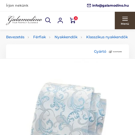
info@galamodino.hu
Írjon nekünk
0
Menü
Bevezetés
Férfiak
Nyakkendők
Klasszikus nyakkendők
Gyártó