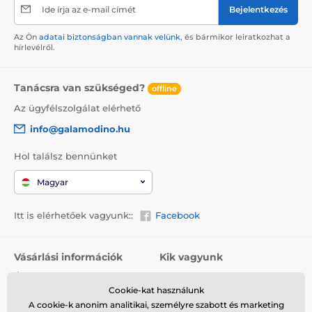
Ide írja az e-mail címét
Bejelentkezés
Az Ön
adatai biztonságban vannak velünk
, és bármikor leiratkozhat a
hírlevélről.
Tanácsra van szükséged?
offline
Az ügyfélszolgálat elérhető
info@galamodino.hu
Hol találsz bennünket
Magyar
Itt is elérhetőek vagyunk::
Facebook
Vásárlási információk
Kik vagyunk
Általános szerződési
Rólunk
feltételek
Cookie-kat használunk
Elérhetőségek
A cookie-k anonim analitikai, személyre szabott és marketing
Szállítás