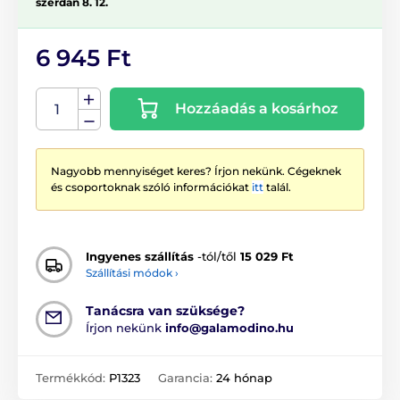
szerdán 8. 12.
6 945 Ft
Hozzáadás a kosárhoz
Nagyobb mennyiséget keres? Írjon nekünk. Cégeknek
és csoportoknak szóló információkat
itt
talál.
Ingyenes szállítás
-tól/től
15 029 Ft
Szállítási módok ›
Tanácsra van szüksége?
Írjon nekünk
info@galamodino.hu
Termékkód:
P1323
Garancia:
24 hónap