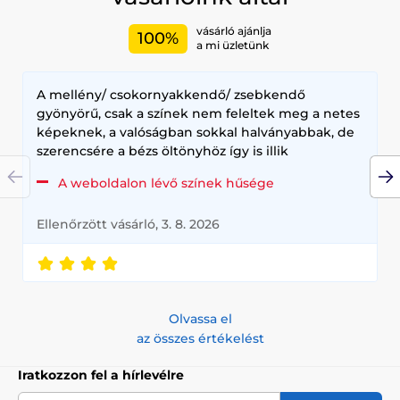
vásárló ajánlja
100%
a mi üzletünk
A mellény/ csokornyakkendő/ zsebkendő
gyönyörű, csak a színek nem feleltek meg a netes
képeknek, a valóságban sokkal halványabbak, de
szerencsére a bézs öltönyhöz így is illik
A weboldalon lévő színek hűsége
Ellenőrzött vásárló, 3. 8. 2026
Olvassa el
az összes értékelést
Iratkozzon fel a hírlevélre