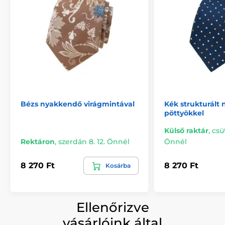
Bézs nyakkendő virágmintával
Kék strukturált
pöttyökkel
Külső raktár
,
csü
Rektáron
,
szerdán 8. 12. Önnél
Önnél
8 270 Ft
8 270 Ft
Kosárba
Ellenőrizve
vásárlóink által