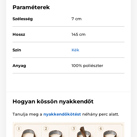
Paraméterek
Szélesség
7 cm
Hossz
145 cm
Szín
Kék
Anyag
100% poliészter
Hogyan kössön nyakkendőt
Tanulja meg a
nyakkendőkötést
néhány perc alatt.