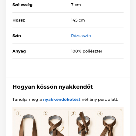
Szélesség
7 cm
Hossz
145 cm
Szín
Rózsaszín
Anyag
100% poliészter
Hogyan kössön nyakkendőt
Tanulja meg a
nyakkendőkötést
néhány perc alatt.