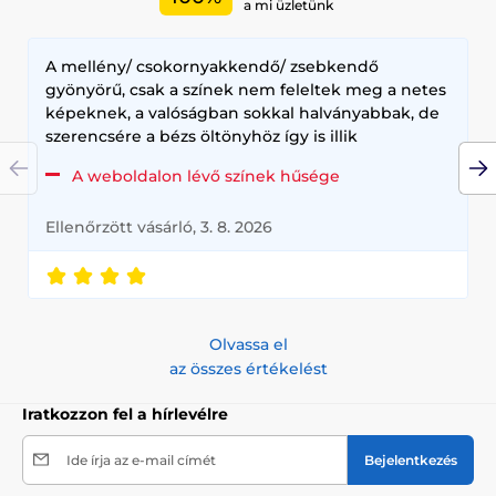
a mi üzletünk
A mellény/ csokornyakkendő/ zsebkendő
gyönyörű, csak a színek nem feleltek meg a netes
képeknek, a valóságban sokkal halványabbak, de
szerencsére a bézs öltönyhöz így is illik
A weboldalon lévő színek hűsége
Ellenőrzött vásárló, 3. 8. 2026
Olvassa el
az összes értékelést
Iratkozzon fel a hírlevélre
Ide írja az e-mail címét
Bejelentkezés