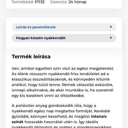
Termékkód:
P1133
Garancia:
24 hónap
Leírás és paraméterek
Hogyan kössön nyakkendőt
Termék leírása
Van, amikor egyetlen szín viszi az egész megjelenést.
Az élénk rózsaszín nyakkendő friss lendületet ad a
klasszikus összeállításoknak, és könnyedén kitűnik
anélkül, hogy túlzó lenne. Remek választás esküvőre,
ünnepi alkalmakra, de akár munkába is, ha szeretnél
egy kis karaktert vinni az öltözékedbe.
A poliészter anyag gondoskodik róla, hogy a
nyakkendő egész nap megtartsa formáját. Kevésbé
gyűrődik, könnyen kezelhető, és megőrzi
intenzív
színét
hosszabb használat után is. Így ideális
nyakkendő öltönyhöz és inghez a mindennapokban