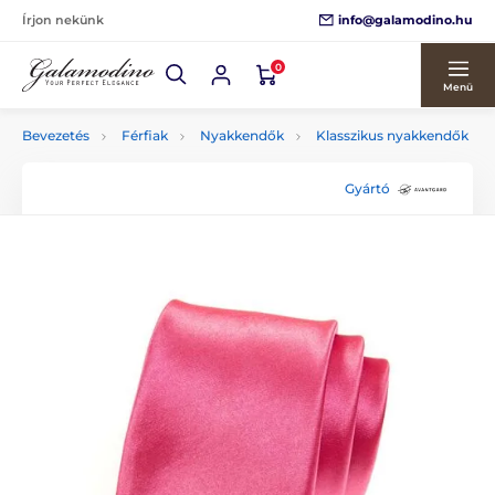
info@galamodino.hu
Írjon nekünk
0
Menü
Bevezetés
Férfiak
Nyakkendők
Klasszikus nyakkendők
Gyártó