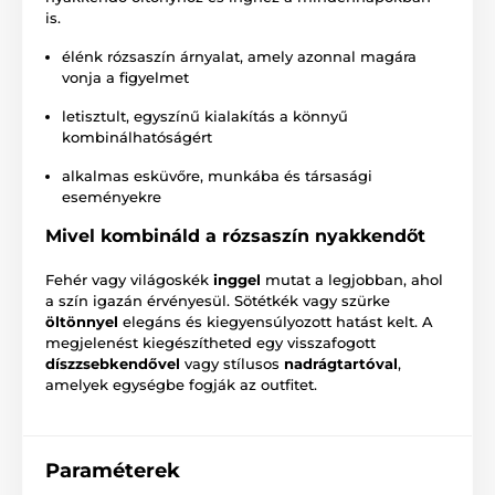
is.
élénk rózsaszín árnyalat, amely azonnal magára
vonja a figyelmet
letisztult, egyszínű kialakítás a könnyű
kombinálhatóságért
alkalmas esküvőre, munkába és társasági
eseményekre
Mivel kombináld a rózsaszín nyakkendőt
Fehér vagy világoskék
inggel
mutat a legjobban, ahol
a szín igazán érvényesül. Sötétkék vagy szürke
öltönnyel
elegáns és kiegyensúlyozott hatást kelt. A
megjelenést kiegészítheted egy visszafogott
díszzsebkendővel
vagy stílusos
nadrágtartóval
,
amelyek egységbe fogják az outfitet.
Paraméterek