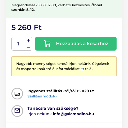
Megrendelések 10. 8. 12:00, várható kézbesítés:
Önnél
szerdán 8. 12.
5 260 Ft
Hozzáadás a kosárhoz
Nagyobb mennyiséget keres? Írjon nekünk. Cégeknek
és csoportoknak szóló információkat
itt
talál.
Ingyenes szállítás
-tól/től
15 029 Ft
Szállítási módok ›
Tanácsra van szüksége?
Írjon nekünk
info@galamodino.hu