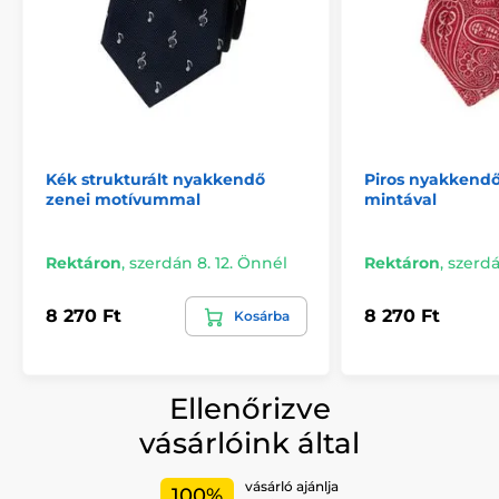
Kék strukturált nyakkendő
Piros nyakkendő
zenei motívummal
mintával
Rektáron
,
szerdán 8. 12. Önnél
Rektáron
,
szerdá
8 270 Ft
8 270 Ft
Kosárba
Ellenőrizve
vásárlóink által
vásárló ajánlja
100%