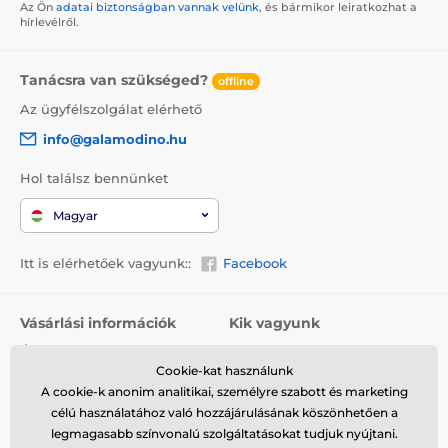
Az Ön
adatai biztonságban vannak velünk
, és bármikor leiratkozhat a
hírlevélről.
Tanácsra van szükséged?
offline
Az ügyfélszolgálat elérhető
info@galamodino.hu
Hol találsz bennünket
Magyar
Itt is elérhetőek vagyunk::
Facebook
Vásárlási információk
Kik vagyunk
Általános szerződési
Rólunk
feltételek
Cookie-kat használunk
Elérhetőségek
A cookie-k anonim analitikai, személyre szabott és marketing
Szállítás
Együttműködés a
célú használatához való hozzájárulásának köszönhetően a
Visszaküldés és reklamáció
Galamodinóval
legmagasabb színvonalú szolgáltatásokat tudjuk nyújtani.