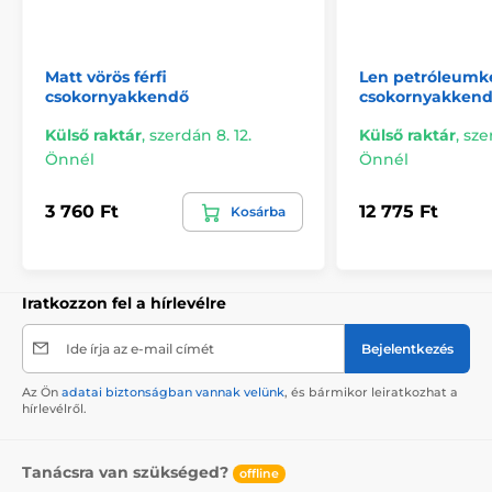
Matt vörös férfi
Len petróleumk
csokornyakkendő
csokornyakken
Külső raktár
,
szerdán 8. 12.
Külső raktár
,
sze
Önnél
Önnél
3 760 Ft
12 775 Ft
Kosárba
Iratkozzon fel a hírlevélre
Ide írja az e-mail címét
Bejelentkezés
Az Ön
adatai biztonságban vannak velünk
, és bármikor leiratkozhat a
hírlevélről.
Tanácsra van szükséged?
offline