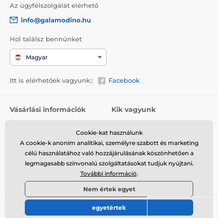
Az ügyfélszolgálat elérhető
info@galamodino.hu
Hol találsz bennünket
Magyar
Itt is elérhetőek vagyunk::
Facebook
Vásárlási információk
Kik vagyunk
Általános szerződési
Rólunk
feltételek
Cookie-kat használunk
Elérhetőségek
A cookie-k anonim analitikai, személyre szabott és marketing
Szállítás
Együttműködés a
célú használatához való hozzájárulásának köszönhetően a
Visszaküldés és reklamáció
Galamodinóval
legmagasabb színvonalú szolgáltatásokat tudjuk nyújtani.
További információ
.
Adatvédelem
Nem értek egyet
egyetértek
© 2026 www.galamodino.hu ⦁ Webshop szolgáltatónk a
SIMPLIA.cz