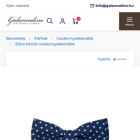
info@galamodino.hu
Írjon nekünk
0
Menü
Bevezetés
Férfiak
Csokornyakkendők
Előre kötött csokornyakkendők
Gyártó