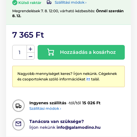
Szállítási módok ›
Külső raktár
Megrendelések 7. 8. 12:00, várható kézbesítés:
Önnél szerdán
8. 12.
7 365 Ft
Hozzáadás a kosárhoz
Nagyobb mennyiséget keres? Írjon nekünk. Cégeknek
és csoportoknak szóló információkat
itt
talál.
Ingyenes szállítás
-tól/től
15 026 Ft
Szállítási módok ›
Tanácsra van szüksége?
Írjon nekünk
info@galamodino.hu