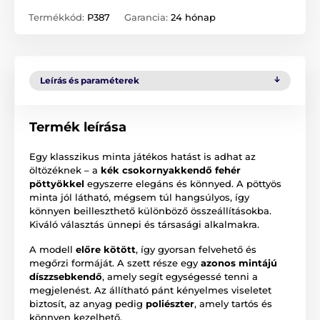
Termékkód:
P387
Garancia:
24 hónap
Leírás és paraméterek
Termék leírása
Egy klasszikus minta játékos hatást is adhat az
öltözéknek – a
kék csokornyakkendő fehér
pöttyökkel
egyszerre elegáns és könnyed. A pöttyös
minta jól látható, mégsem túl hangsúlyos, így
könnyen beilleszthető különböző összeállításokba.
Kiváló választás ünnepi és társasági alkalmakra.
A modell
előre kötött
, így gyorsan felvehető és
megőrzi formáját. A szett része egy
azonos mintájú
díszzsebkendő
, amely segít egységessé tenni a
megjelenést. Az állítható pánt kényelmes viseletet
biztosít, az anyag pedig
poliészter
, amely tartós és
könnyen kezelhető.