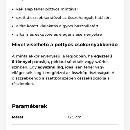
kék alap fehér pöttyös mintával
szett díszzsebkendővel az összehangolt hatásért
előre kötött kialakítás a gyors használatért
alkalmas esküvőre és elegáns eseményekre
Mivel viselhető a pöttyös csokornyakkendő
A minta akkor érvényesül a legjobban, ha
egyszerű
öltönnyel
párosítja, például sötétkék vagy szürke
színben. Egy
egyszínű ing
, ideálisan fehér vagy
világoskék, segít megőrizni az összkép tisztaságát. A
díszzsebkendő a szettből szépen összekapcsolja a
részleteket.
Paraméterek
Méret
12,5 cm