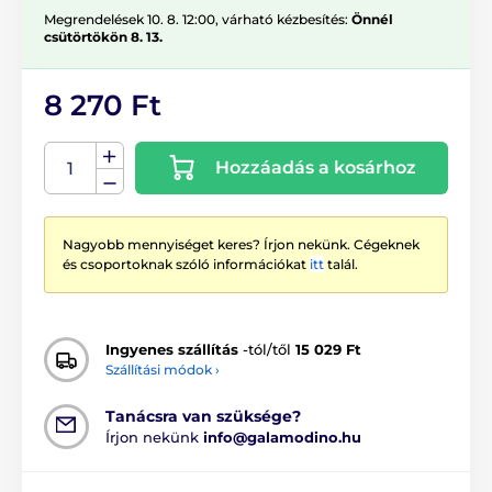
Megrendelések 10. 8. 12:00, várható kézbesítés:
Önnél
csütörtökön 8. 13.
8 270 Ft
Hozzáadás a kosárhoz
Nagyobb mennyiséget keres? Írjon nekünk. Cégeknek
és csoportoknak szóló információkat
itt
talál.
Ingyenes szállítás
-tól/től
15 029 Ft
Szállítási módok ›
Tanácsra van szüksége?
Írjon nekünk
info@galamodino.hu