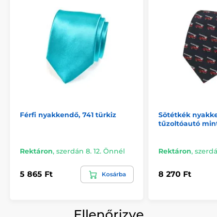
Férfi nyakkendő, 741 türkiz
Sötétkék nyakk
tűzoltóautó min
Rektáron
,
szerdán 8. 12. Önnél
Rektáron
,
szerdá
5 865 Ft
8 270 Ft
Kosárba
Ellenőrizve