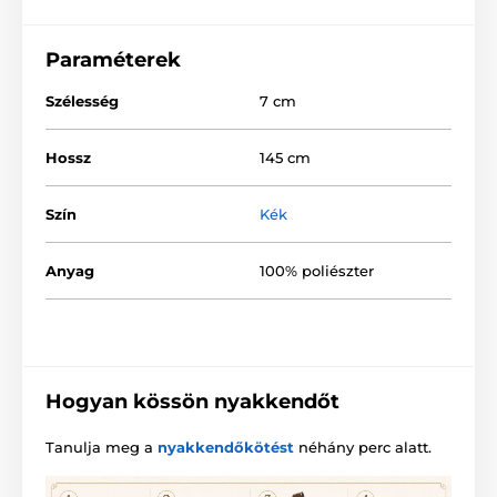
Paraméterek
Szélesség
7 cm
Hossz
145 cm
Szín
Kék
Anyag
100% poliészter
Hogyan kössön nyakkendőt
Tanulja meg a
nyakkendőkötést
néhány perc alatt.