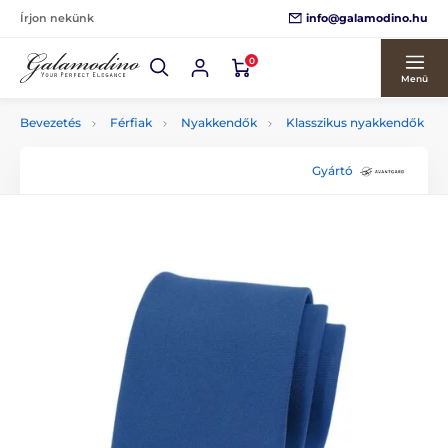
info@galamodino.hu
Írjon nekünk
0
Menü
Bevezetés
Férfiak
Nyakkendők
Klasszikus nyakkendők
Gyártó