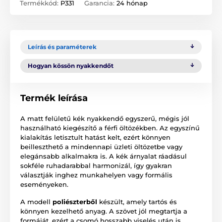
Termékkód:
P331
Garancia:
24 hónap
Leírás és paraméterek
Hogyan kössön nyakkendőt
Termék leírása
A matt felületű kék nyakkendő egyszerű, mégis jól
használható kiegészítő a férfi öltözékben. Az egyszínű
kialakítás letisztult hatást kelt, ezért könnyen
beilleszthető a mindennapi üzleti öltözetbe vagy
elegánsabb alkalmakra is. A kék árnyalat ráadásul
sokféle ruhadarabbal harmonizál, így gyakran
választják inghez munkahelyen vagy formális
eseményeken.
A modell
poliészterből
készült, amely tartós és
könnyen kezelhető anyag. A szövet jól megtartja a
formáját, ezért a csomó hosszabb viselés után is