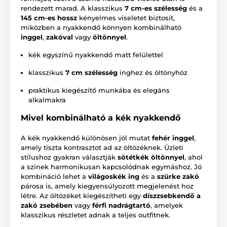
rendezett marad. A klasszikus
7 cm-es szélesség
és a
145 cm-es hossz
kényelmes viseletet biztosít,
miközben a nyakkendő könnyen kombinálható
inggel
,
zakóval
vagy
öltönnyel
.
kék egyszínű nyakkendő matt felülettel
klasszikus
7 cm szélesség
inghez és öltönyhöz
praktikus kiegészítő munkába és elegáns
alkalmakra
Mivel kombinálható a kék nyakkendő
A kék nyakkendő különösen jól mutat
fehér inggel
,
amely tiszta kontrasztot ad az öltözéknek. Üzleti
stílushoz gyakran választják
sötétkék öltönnyel
, ahol
a színek harmonikusan kapcsolódnak egymáshoz. Jó
kombináció lehet a
világoskék ing
és a
szürke zakó
párosa is, amely kiegyensúlyozott megjelenést hoz
létre. Az öltözéket kiegészítheti egy
díszzsebkendő a
zakó zsebében
vagy
férfi nadrágtartó
, amelyek
klasszikus részletet adnak a teljes outfitnek.