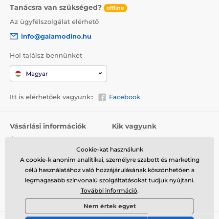
Tanácsra van szükséged?
offline
Az ügyfélszolgálat elérhető
info@galamodino.hu
Hol találsz bennünket
Magyar
Itt is elérhetőek vagyunk::
Facebook
Vásárlási információk
Kik vagyunk
Általános szerződési
Rólunk
feltételek
Cookie-kat használunk
Elérhetőségek
A cookie-k anonim analitikai, személyre szabott és marketing
Szállítás
Együttműködés a
célú használatához való hozzájárulásának köszönhetően a
Visszaküldés és reklamáció
Galamodinóval
legmagasabb színvonalú szolgáltatásokat tudjuk nyújtani.
További információ
.
Adatvédelem
Nem értek egyet