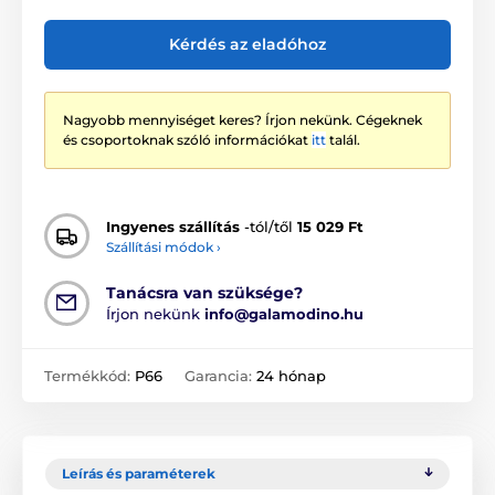
Kérdés az eladóhoz
Nagyobb mennyiséget keres? Írjon nekünk. Cégeknek
és csoportoknak szóló információkat
itt
talál.
Ingyenes szállítás
-tól/től
15 029 Ft
Szállítási módok ›
Tanácsra van szüksége?
Írjon nekünk
info@galamodino.hu
Termékkód:
P66
Garancia:
24 hónap
Leírás és paraméterek