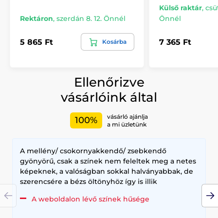
Külső raktár
,
csü
Rektáron
,
szerdán 8. 12. Önnél
Önnél
5 865 Ft
7 365 Ft
Kosárba
Ellenőrizve
vásárlóink által
vásárló ajánlja
100%
a mi üzletünk
A mellény/ csokornyakkendő/ zsebkendő
gyönyörű, csak a színek nem feleltek meg a netes
képeknek, a valóságban sokkal halványabbak, de
szerencsére a bézs öltönyhöz így is illik
A weboldalon lévő színek hűsége