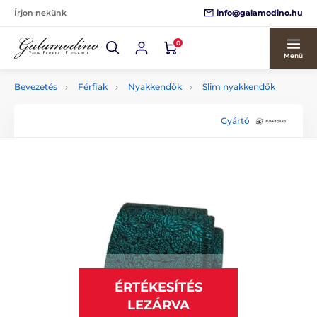
info@galamodino.hu
Írjon nekünk
0
Menü
Bevezetés
Férfiak
Nyakkendők
Slim nyakkendők
Gyártó
ÉRTÉKESÍTÉS
LEZÁRVA