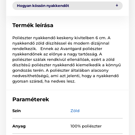
Hogyan kössön nyakkendőt
Termék leírása
Poliészter nyakkendő keskeny kivitelben 6 cm. A
nyakkendő zöld díszítéssel és modern dizájnnal
rendelkezik. Ennek az Avantgard poliészter
nyakkendőnek az előnye a nagy tartósság. A
poliészter szálak rendkívül ellenállóak, ezért a zöld
díszítésű poliészter nyakkendő kiemelkedik a könnyű
gondozás terén. A poliészter általában alacsony
nedvesíthetőségű, ami azt jelenti, hogy a nyakkendő
gyorsan szárad, ha nedves lesz.
Paraméterek
Szín
Zöld
Anyag
100% poliészter