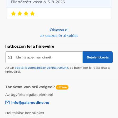
Ellenőrzött vásárló, 3. 8. 2026
Olvassa el
az összes értékelést
Iratkozzon fel a hírlevélre
Ide írja az e-mail címét
Bejelentkezés
Az Ön
adatai biztonságban vannak velünk
, és bármikor leiratkozhat a
hírlevélről.
Tanácsra van szükséged?
offline
Az ügyfélszolgálat elérhető
info@galamodino.hu
Hol találsz bennünket