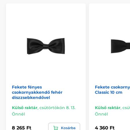
Fekete fényes
Fekete csokorn
csokornyakkendő fehér
Classic 10 cm
díszzsebkendővel
Külső raktár
,
csütörtökön 8. 13.
Külső raktár
,
csü
Önnél
Önnél
8 265 Ft
4 360 Ft
Kosárba