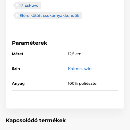
🤍 Esküvő
Előre kötött csokornyakkendők
Paraméterek
Méret
12,5 cm
Szín
Krémes szín
Anyag
100% poliészter
Kapcsolódó termékek