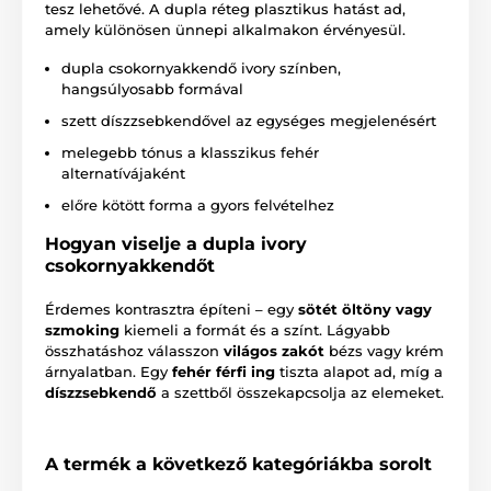
tesz lehetővé. A dupla réteg plasztikus hatást ad,
amely különösen ünnepi alkalmakon érvényesül.
dupla csokornyakkendő ivory színben,
hangsúlyosabb formával
szett díszzsebkendővel az egységes megjelenésért
melegebb tónus a klasszikus fehér
alternatívájaként
előre kötött forma a gyors felvételhez
Hogyan viselje a dupla ivory
csokornyakkendőt
Érdemes kontrasztra építeni – egy
sötét öltöny vagy
szmoking
kiemeli a formát és a színt. Lágyabb
összhatáshoz válasszon
világos zakót
bézs vagy krém
árnyalatban. Egy
fehér férfi ing
tiszta alapot ad, míg a
díszzsebkendő
a szettből összekapcsolja az elemeket.
A termék a következő kategóriákba sorolt