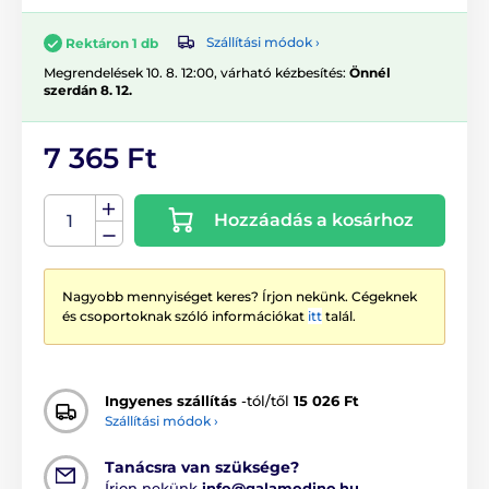
Szállítási módok ›
Rektáron 1 db
Megrendelések 10. 8. 12:00, várható kézbesítés:
Önnél
szerdán 8. 12.
7 365 Ft
Hozzáadás a kosárhoz
Nagyobb mennyiséget keres? Írjon nekünk. Cégeknek
és csoportoknak szóló információkat
itt
talál.
Ingyenes szállítás
-tól/től
15 026 Ft
Szállítási módok ›
Tanácsra van szüksége?
Írjon nekünk
info@galamodino.hu