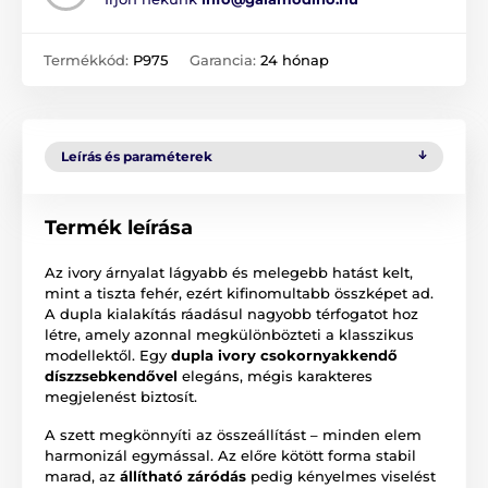
Termékkód:
P975
Garancia:
24 hónap
Leírás és paraméterek
Termék leírása
Az ivory árnyalat lágyabb és melegebb hatást kelt,
mint a tiszta fehér, ezért kifinomultabb összképet ad.
A dupla kialakítás ráadásul nagyobb térfogatot hoz
létre, amely azonnal megkülönbözteti a klasszikus
modellektől. Egy
dupla ivory csokornyakkendő
díszzsebkendővel
elegáns, mégis karakteres
megjelenést biztosít.
A szett megkönnyíti az összeállítást – minden elem
harmonizál egymással. Az előre kötött forma stabil
marad, az
állítható záródás
pedig kényelmes viselést