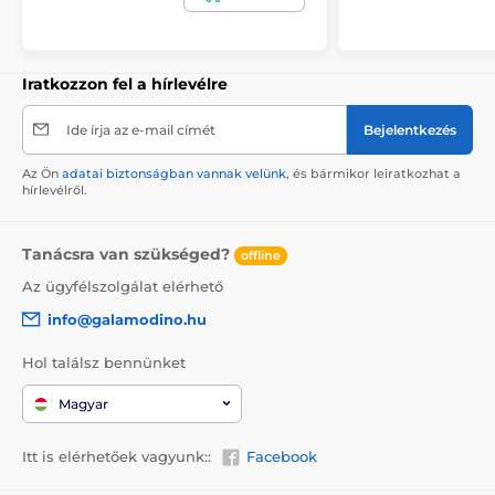
Iratkozzon fel a hírlevélre
Ide írja az e-mail címét
Bejelentkezés
Az Ön
adatai biztonságban vannak velünk
, és bármikor leiratkozhat a
hírlevélről.
Tanácsra van szükséged?
offline
Az ügyfélszolgálat elérhető
info@galamodino.hu
Hol találsz bennünket
Magyar
Itt is elérhetőek vagyunk::
Facebook