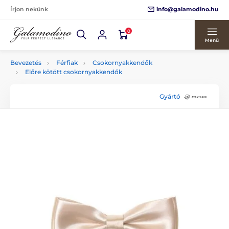
info@galamodino.hu
Írjon nekünk
0
Menü
Bevezetés
Férfiak
Csokornyakkendők
Előre kötött csokornyakkendők
Gyártó