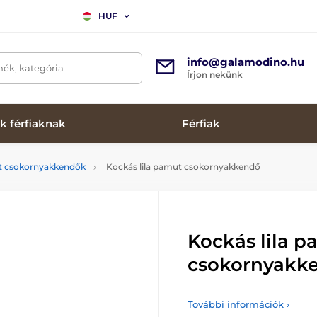
HUF
info@galamodino.hu
mék, kategória
Írjon nekünk
k férfiaknak
Férfiak
tt csokornyakkendők
Kockás lila pamut csokornyakkendő
Kockás lila 
csokornyakk
További információk ›