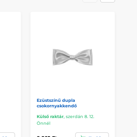
Ezüstszínű dupla
Fé
csokornyakkendő
Külső raktár
,
szerdán 8. 12.
Kü
Önnél
Ön