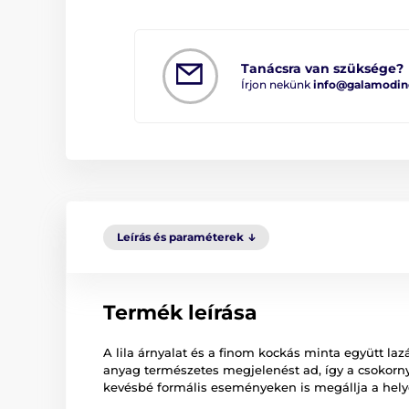
Tanácsra van szüksége?
Írjon nekünk
info@galamodin
Leírás és paraméterek
Termék leírása
A lila árnyalat és a finom kockás minta együtt la
anyag természetes megjelenést ad, így a csokorny
kevésbé formális eseményeken is megállja a hely