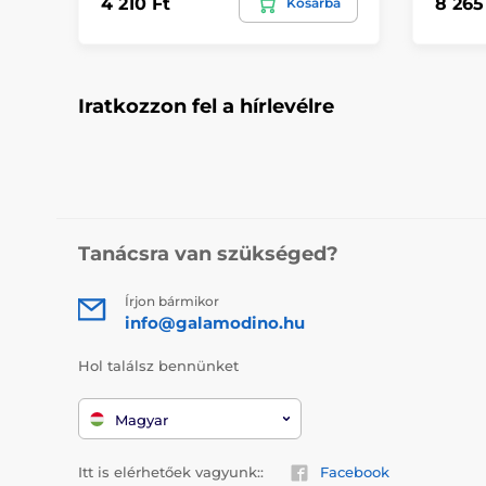
4 210 Ft
8 265
Kosárba
Iratkozzon fel a hírlevélre
Tanácsra van szükséged?
Írjon bármikor
info@galamodino.hu
Hol találsz bennünket
Magyar
Itt is elérhetőek vagyunk::
Facebook