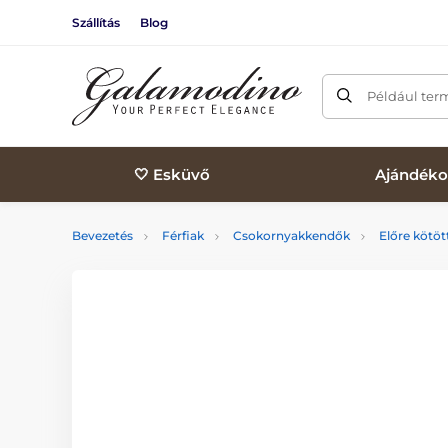
Szállítás
Blog
Például ter
🤍 Esküvő
Ajándéko
Bevezetés
Férfiak
Csokornyakkendők
Előre kötö