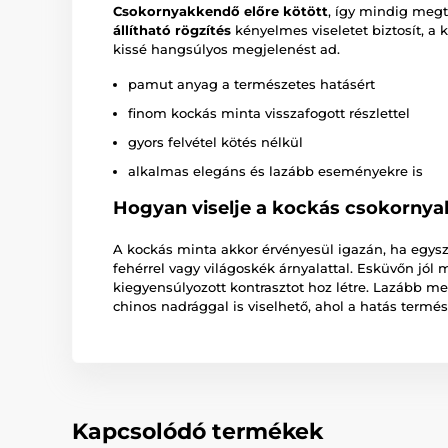
Csokornyakkendő
előre kötött
, így mindig megta
állítható rögzítés
kényelmes viseletet biztosít, a 
kissé hangsúlyos megjelenést ad.
pamut anyag a természetes hatásért
finom kockás minta visszafogott részlettel
gyors felvétel kötés nélkül
alkalmas elegáns és lazább eseményekre is
Hogyan viselje a kockás csokorny
A kockás minta akkor érvényesül igazán, ha egysze
fehérrel vagy világoskék árnyalattal. Esküvőn jól
kiegyensúlyozott kontrasztot hoz létre. Lazább me
chinos nadrággal is viselhető, ahol a hatás termé
Kapcsolódó termékek