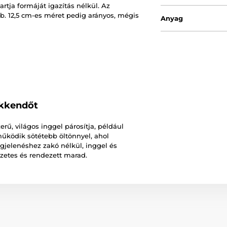
rtja formáját igazítás nélkül. Az
kb. 12,5 cm-es méret pedig arányos, mégis
Anyag
akkendőt
rű, világos inggel párosítja, például
 működik sötétebb öltönnyel, ahol
gjelenéshez zakó nélkül, inggel és
szetes és rendezett marad.