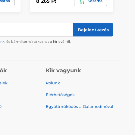
8 265 Ft
4 
sárba
Kosárba
Bejelentkezés
ünk
, és bármikor leiratkozhat a hírlevélről.
iók
Kik vagyunk
elek
Rólunk
Elérhetőségek
ó
Együttműködés a Galamodinóval