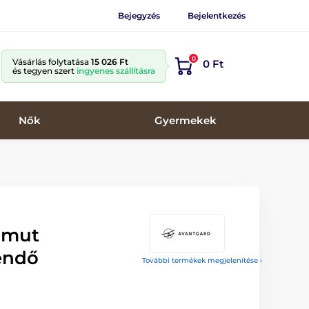
Bejegyzés
Bejelentkezés
0
Vásárlás folytatása
15 026 Ft
0 Ft
és tegyen szert
ingyenes szállításra
Nők
Gyermekek
pamut
endő
További termékek megjelenítése ›