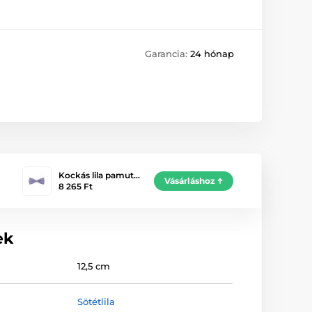
Garancia:
24 hónap
Kockás lila pamut…
Vásárláshoz
8 265 Ft
ek
12,5 cm
Sötétlila