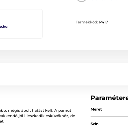
Termékkód:
P417
o.hu
Paraméter
Méret
zább, mégis ápolt hatást kelt. A pamut
akkendő jól illeszkedik esküvőkhöz, de
ét.
Szín