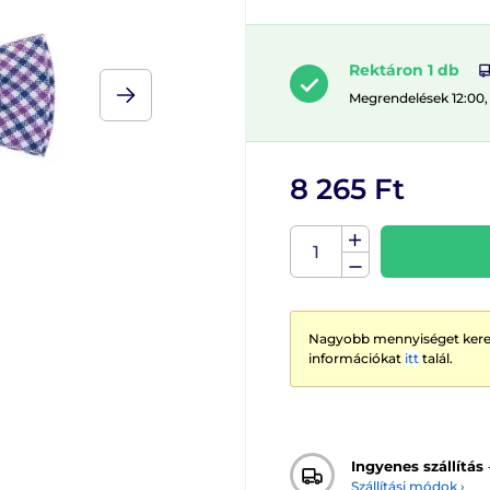
Rektáron 1 db
Megrendelések 12:00,
8 265 Ft
Nagyobb mennyiséget keres
információkat
itt
talál.
Ingyenes szállítás
Szállítási módok ›