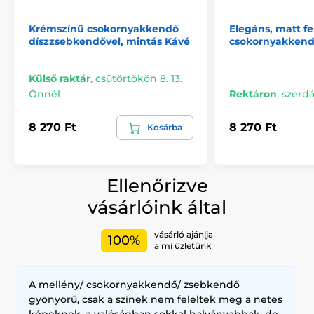
Krémszínű csokornyakkendő
Elegáns, matt f
díszzsebkendővel, mintás Kávé
csokornyakken
Külső raktár
,
csütörtökön 8. 13.
Önnél
Rektáron
,
szerdá
8 270 Ft
8 270 Ft
Kosárba
Ellenőrizve
vásárlóink által
vásárló ajánlja
100%
a mi üzletünk
A mellény/ csokornyakkendő/ zsebkendő
gyönyörű, csak a színek nem feleltek meg a netes
képeknek, a valóságban sokkal halványabbak, de