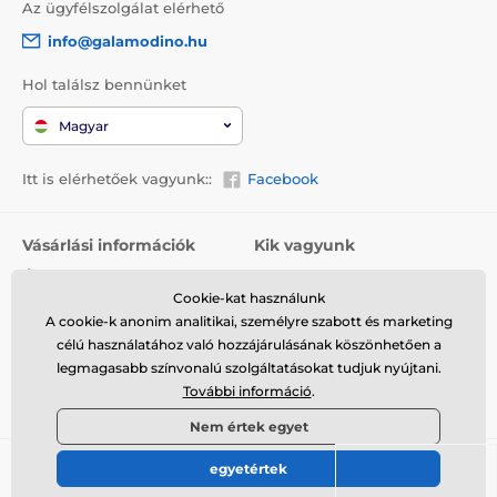
Az ügyfélszolgálat elérhető
info@galamodino.hu
Hol találsz bennünket
Magyar
Itt is elérhetőek vagyunk::
Facebook
Vásárlási információk
Kik vagyunk
Általános szerződési
Rólunk
feltételek
Cookie-kat használunk
Elérhetőségek
A cookie-k anonim analitikai, személyre szabott és marketing
Szállítás
Együttműködés a
célú használatához való hozzájárulásának köszönhetően a
Visszaküldés és reklamáció
Galamodinóval
legmagasabb színvonalú szolgáltatásokat tudjuk nyújtani.
További információ
.
Adatvédelem
Nem értek egyet
egyetértek
© 2026 www.galamodino.hu ⦁ Webshop szolgáltatónk a
SIMPLIA.cz