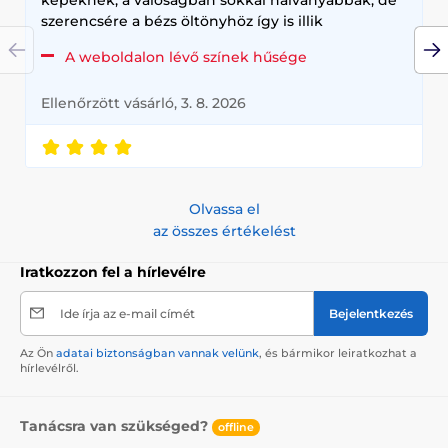
szerencsére a bézs öltönyhöz így is illik
A weboldalon lévő színek hűsége
Ellenőrzött vásárló, 3. 8. 2026
Olvassa el
az összes értékelést
Iratkozzon fel a hírlevélre
Ide írja az e-mail címét
Bejelentkezés
Az Ön
adatai biztonságban vannak velünk
, és bármikor leiratkozhat a
hírlevélről.
Tanácsra van szükséged?
offline