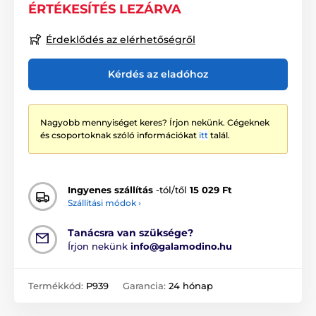
ÉRTÉKESÍTÉS LEZÁRVA
Érdeklődés az elérhetőségről
Kérdés az eladóhoz
Nagyobb mennyiséget keres? Írjon nekünk. Cégeknek
és csoportoknak szóló információkat
itt
talál.
Ingyenes szállítás
-tól/től
15 029 Ft
Szállítási módok ›
Tanácsra van szüksége?
Írjon nekünk
info@galamodino.hu
Termékkód:
P939
Garancia:
24 hónap