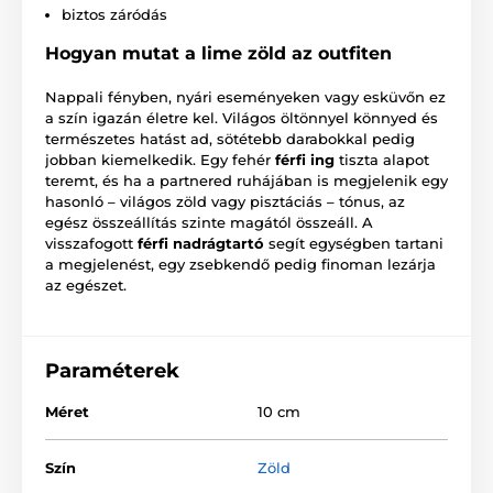
biztos záródás
Hogyan mutat a lime zöld az outfiten
Nappali fényben, nyári eseményeken vagy esküvőn ez
a szín igazán életre kel. Világos öltönnyel könnyed és
természetes hatást ad, sötétebb darabokkal pedig
jobban kiemelkedik. Egy fehér
férfi ing
tiszta alapot
teremt, és ha a partnered ruhájában is megjelenik egy
hasonló – világos zöld vagy pisztáciás – tónus, az
egész összeállítás szinte magától összeáll. A
visszafogott
férfi nadrágtartó
segít egységben tartani
a megjelenést, egy zsebkendő pedig finoman lezárja
az egészet.
Paraméterek
Méret
10 cm
Szín
Zöld