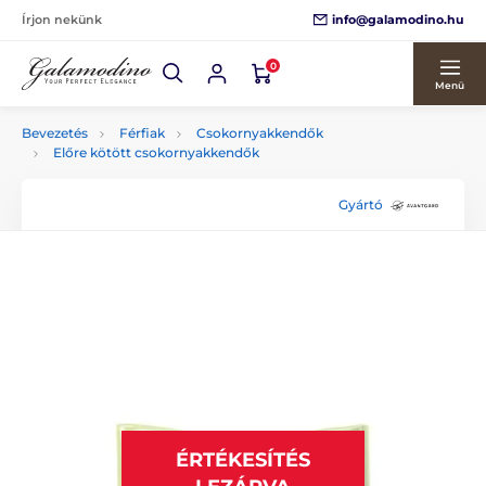
info@galamodino.hu
Írjon nekünk
0
Menü
Bevezetés
Férfiak
Csokornyakkendők
Előre kötött csokornyakkendők
Gyártó
ÉRTÉKESÍTÉS