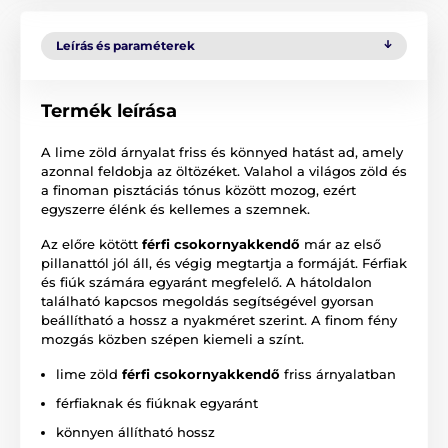
Leírás és paraméterek
Termék leírása
A lime zöld árnyalat friss és könnyed hatást ad, amely
azonnal feldobja az öltözéket. Valahol a világos zöld és
a finoman pisztáciás tónus között mozog, ezért
egyszerre élénk és kellemes a szemnek.
Az előre kötött
férfi csokornyakkendő
már az első
pillanattól jól áll, és végig megtartja a formáját. Férfiak
és fiúk számára egyaránt megfelelő. A hátoldalon
található kapcsos megoldás segítségével gyorsan
beállítható a hossz a nyakméret szerint. A finom fény
mozgás közben szépen kiemeli a színt.
lime zöld
férfi csokornyakkendő
friss árnyalatban
férfiaknak és fiúknak egyaránt
könnyen állítható hossz