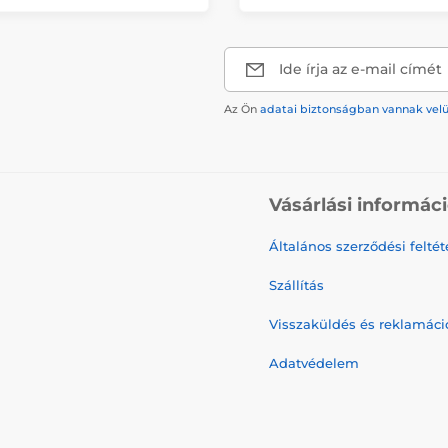
Ide írja az e-mail címét
Az Ön
adatai biztonságban vannak vel
Vásárlási informác
Általános szerződési feltét
Szállítás
Visszaküldés és reklamáci
Adatvédelem