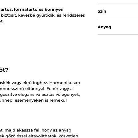
tartós, formatartó és könnyen
Szín
iztosít, kevésbé gyűrődik, és rendszeres
t.
Anyag
őt?
ágoskék vagy ekrü inghez. Harmonikusan
homokszínű öltönnyel. Fehér vagy a
gészítve elegáns választás vőlegények,
s ünnepi eseményeken is remekül
t, majd akassza fel, hogy az anyag
 gőzöléssel eltávolíthatók, közvetlen