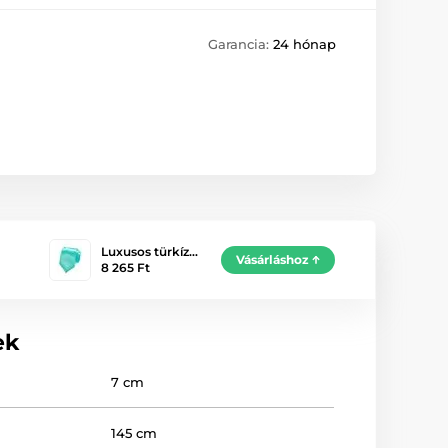
Garancia:
24 hónap
Luxusos türkíz…
Vásárláshoz
8 265 Ft
ek
7 cm
145 cm