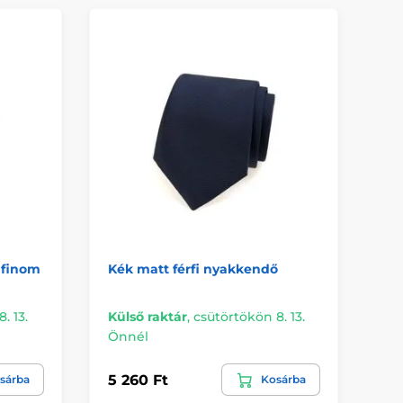
 finom
Kék matt férfi nyakkendő
Bé
mi
. 13.
Külső raktár
,
csütörtökön 8. 13.
Kü
Önnél
Ön
5 260 Ft
8 
sárba
Kosárba