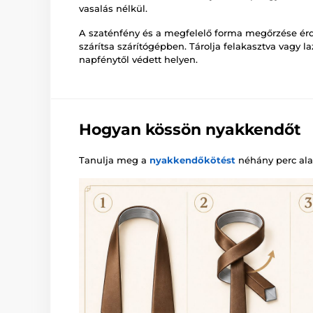
vasalás nélkül.
A szaténfény és a megfelelő forma megőrzése é
szárítsa szárítógépben. Tárolja felakasztva vagy la
napfénytől védett helyen.
Hogyan kössön nyakkendőt
Tanulja meg a
nyakkendőkötést
néhány perc alat