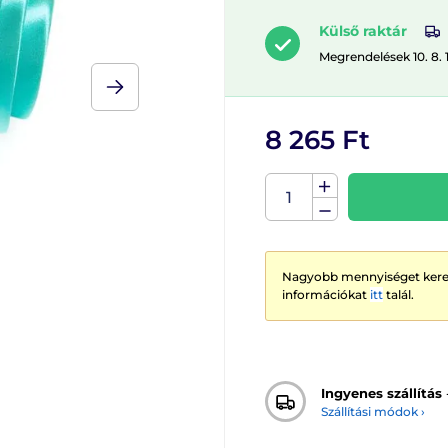
Külső raktár
Megrendelések 10. 8. 
8 265 Ft
Nagyobb mennyiséget keres
információkat
itt
talál.
Ingyenes szállítás
Szállítási módok ›