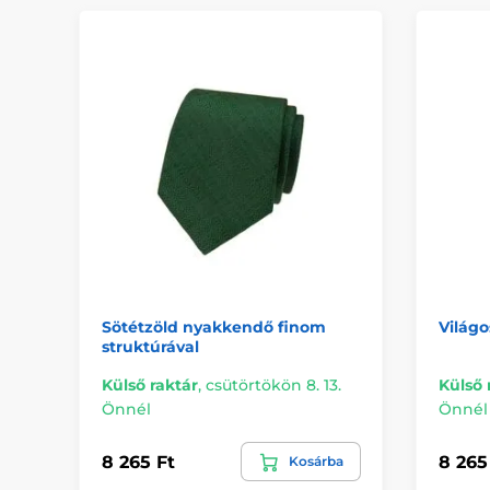
Sötétzöld nyakkendő finom
Világ
struktúrával
Külső raktár
,
csütörtökön 8. 13.
Külső 
Önnél
Önnél
8 265 Ft
8 265
Kosárba