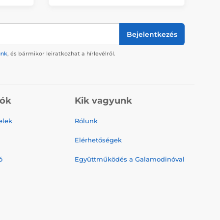
Bejelentkezés
ünk
, és bármikor leiratkozhat a hírlevélről.
iók
Kik vagyunk
elek
Rólunk
Elérhetőségek
ó
Együttműködés a Galamodinóval