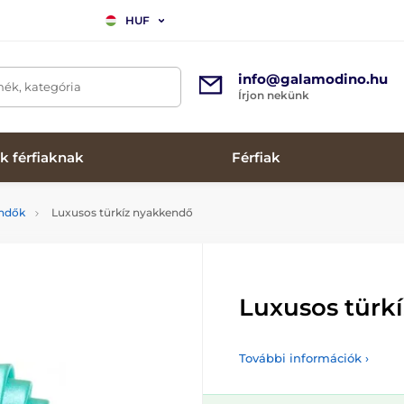
HUF
info@galamodino.hu
mék, kategória
Írjon nekünk
k férfiaknak
Férfiak
endők
Luxusos türkíz nyakkendő
Luxusos türk
További információk ›