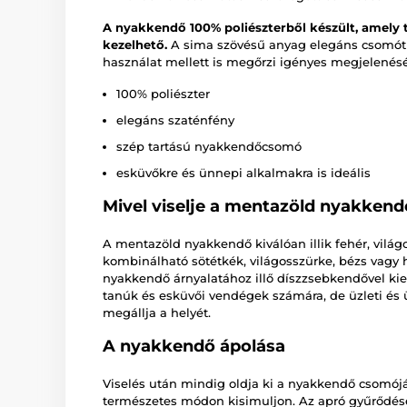
A nyakkendő 100% poliészterből készült, amely 
kezelhető.
A sima szövésű anyag elegáns csomót b
használat mellett is megőrzi igényes megjelenésé
100% poliészter
elegáns szaténfény
szép tartású nyakkendőcsomó
esküvőkre és ünnepi alkalmakra is ideális
Mivel viselje a mentazöld nyakkend
A mentazöld nyakkendő kiválóan illik fehér, vil
kombinálható sötétkék, világosszürke, bézs vagy 
nyakkendő árnyalatához illő díszzsebkendővel kie
tanúk és esküvői vendégek számára, de üzleti é
megállja a helyét.
A nyakkendő ápolása
Viselés után mindig oldja ki a nyakkendő csomójá
természetes módon kisimuljon. Az apró gyűrődések