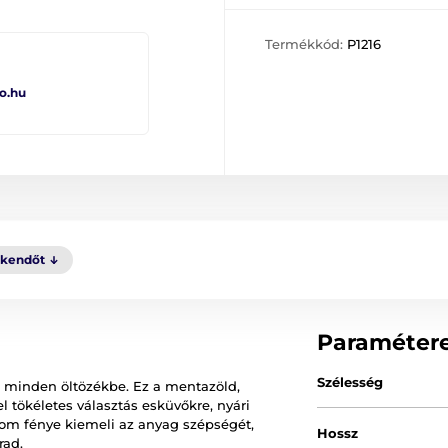
Termékkód:
P1216
o.hu
kkendőt
Paraméter
Szélesség
k minden öltözékbe. Ez a mentazöld,
tökéletes választás esküvőkre, nyári
om fénye kiemeli az anyag szépségét,
Hossz
rad.