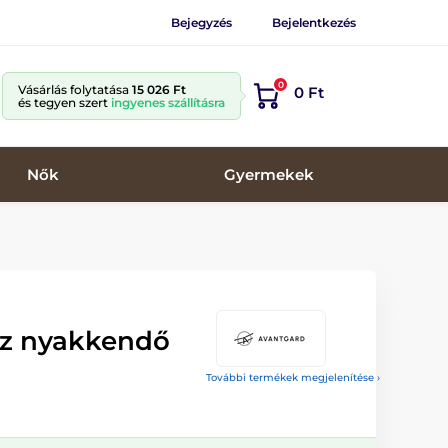
Bejegyzés
Bejelentkezés
0
Vásárlás folytatása
15 026 Ft
0 Ft
és tegyen szert
ingyenes szállításra
Nők
Gyermekek
íz nyakkendő
További termékek megjelenítése ›