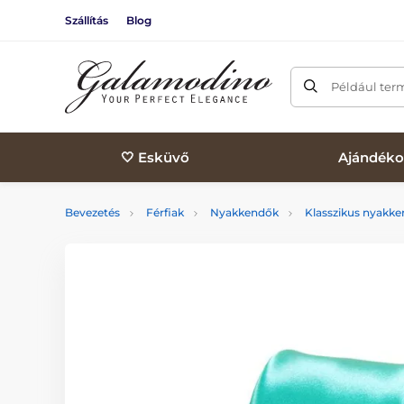
Szállítás
Blog
Például ter
🤍 Esküvő
Ajándéko
Bevezetés
Férfiak
Nyakkendők
Klasszikus nyakk