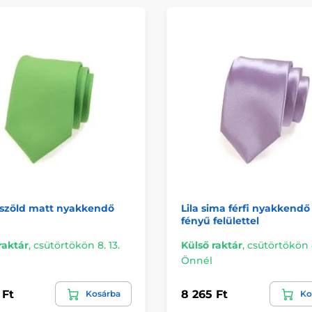
oszöld matt nyakkendő
Lila sima férfi nyakkendő
fényű felülettel
raktár
,
csütörtökön 8. 13.
Külső raktár
,
csütörtökön 8
Önnél
 Ft
8 265 Ft
Kosárba
Ko