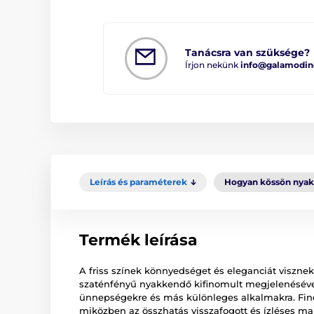
Tanácsra van szüksége?
Írjon nekünk
info@galamodin
Leírás és paraméterek
Hogyan kössön nya
Termék leírása
A friss színek könnyedséget és eleganciát viszne
szaténfényű nyakkendő kifinomult megjelenésével 
ünnepségekre és más különleges alkalmakra. Fin
miközben az összhatás visszafogott és ízléses ma