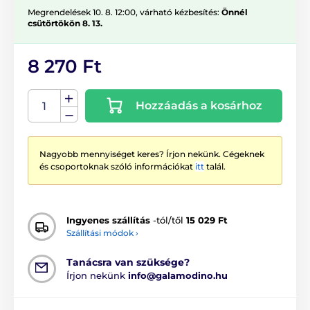
Megrendelések 10. 8. 12:00, várható kézbesítés:
Önnél
csütörtökön 8. 13.
8 270 Ft
Hozzáadás a kosárhoz
Nagyobb mennyiséget keres? Írjon nekünk. Cégeknek
és csoportoknak szóló információkat
itt
talál.
Ingyenes szállítás
-tól/től
15 029 Ft
Szállítási módok ›
Tanácsra van szüksége?
Írjon nekünk
info@galamodino.hu