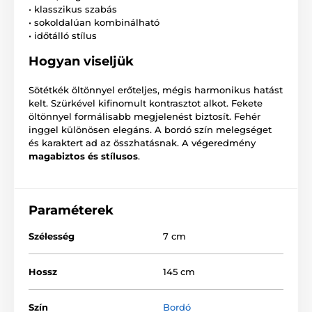
• klasszikus szabás
• sokoldalúan kombinálható
• időtálló stílus
Hogyan viseljük
Sötétkék öltönnyel erőteljes, mégis harmonikus hatást
kelt. Szürkével kifinomult kontrasztot alkot. Fekete
öltönnyel formálisabb megjelenést biztosít. Fehér
inggel különösen elegáns. A bordó szín melegséget
és karaktert ad az összhatásnak. A végeredmény
magabiztos és stílusos
.
Paraméterek
Szélesség
7 cm
Hossz
145 cm
Szín
Bordó