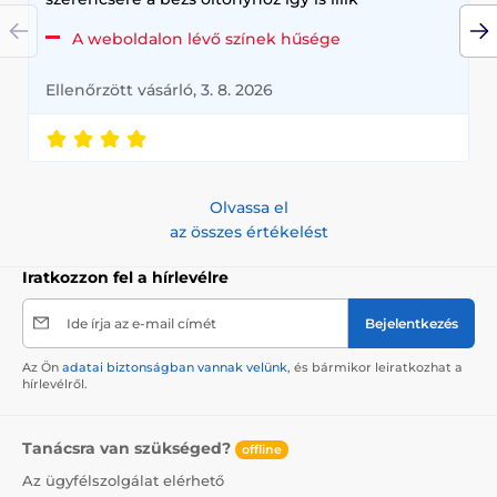
A weboldalon lévő színek hűsége
Ellenőrzött vásárló, 3. 8. 2026
Olvassa el
az összes értékelést
Iratkozzon fel a hírlevélre
Ide írja az e-mail címét
Bejelentkezés
Az Ön
adatai biztonságban vannak velünk
, és bármikor leiratkozhat a
hírlevélről.
Tanácsra van szükséged?
offline
Az ügyfélszolgálat elérhető