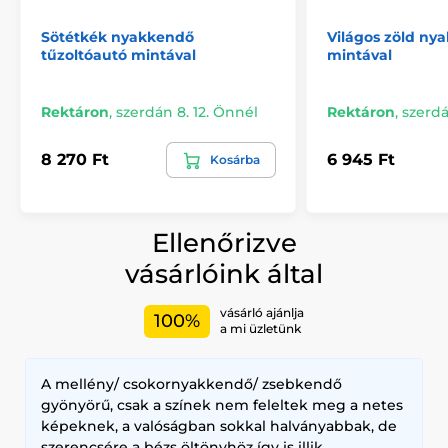
Sötétkék nyakkendő
Világos zöld ny
tűzoltóautó mintával
mintával
Rektáron
,
szerdán 8. 12. Önnél
Rektáron
,
szerdá
8 270 Ft
6 945 Ft
Kosárba
Ellenőrizve
vásárlóink által
vásárló ajánlja
100%
a mi üzletünk
A mellény/ csokornyakkendő/ zsebkendő
gyönyörű, csak a színek nem feleltek meg a netes
képeknek, a valóságban sokkal halványabbak, de
szerencsére a bézs öltönyhöz így is illik