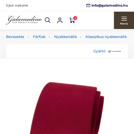
info@galamodino.hu
Írjon nekünk
0
Menü
Bevezetés
Férfiak
Nyakkendők
Klasszikus nyakkendők
Gyártó