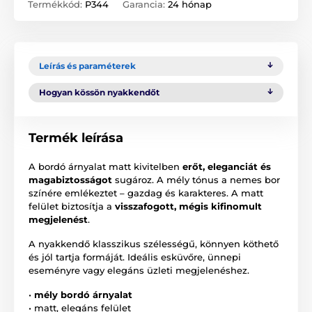
Termékkód:
P344
Garancia:
24 hónap
Leírás és paraméterek
Hogyan kössön nyakkendőt
Termék leírása
A bordó árnyalat matt kivitelben
erőt, eleganciát és
magabiztosságot
sugároz. A mély tónus a nemes bor
színére emlékeztet – gazdag és karakteres. A matt
felület biztosítja a
visszafogott, mégis kifinomult
megjelenést
.
A nyakkendő klasszikus szélességű, könnyen köthető
és jól tartja formáját. Ideális esküvőre, ünnepi
eseményre vagy elegáns üzleti megjelenéshez.
•
mély bordó árnyalat
• matt, elegáns felület