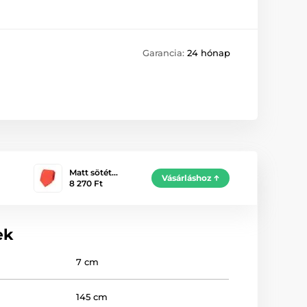
Garancia:
24 hónap
Matt sötét…
Vásárláshoz
8 270 Ft
ek
7 cm
145 cm