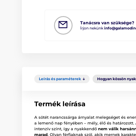
Tanácsra van szüksége?
Írjon nekünk
info@galamodin
Leírás és paraméterek
Hogyan kössön nya
Termék leírása
A sötét narancssárga árnyalat melegséget és energ
a lemenő nap fényében – mély, élő és határozott. 
intenzív színt, így a nyakkendő
nem válik harsánn
marad
. Olyan férfiaknak szól, akik mernek karakt