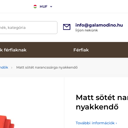
HUF
info@galamodino.hu
mék, kategória
Írjon nekünk
k férfiaknak
Férfiak
endők
Matt sötét narancssárga nyakkendő
Matt sötét n
nyakkendő
További információk ›