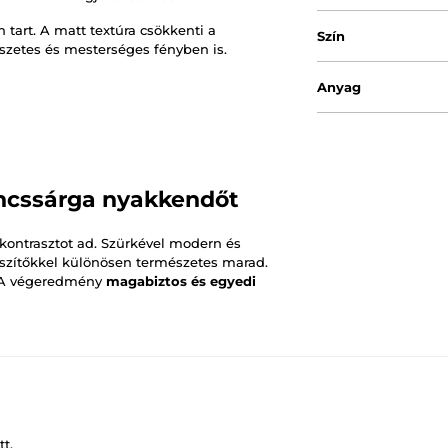
tart. A matt textúra csökkenti a
Szín
észetes és mesterséges fényben is.
Anyag
ancssárga nyakkendőt
kontrasztot ad. Szürkével modern és
észítőkkel különösen természetes marad.
. A végeredmény
magabiztos és egyedi
t.