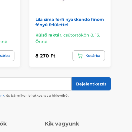
Lila sima férfi nyakkendő finom
Fe
fényű felülettel
mi
Külső raktár
,
csütörtökön 8. 13.
Önnél
Önnél
Re
8 270 Ft
8 
sárba
Kosárba
Bejelentkezés
ünk
, és bármikor leiratkozhat a hírlevélről.
iók
Kik vagyunk