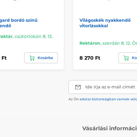
gard bordó színű
Világoskék nyakkendő
endő
vitorlásokkal
raktár
,
csütörtökön 8. 13.
Rektáron
,
szerdán 8. 12. 
 Ft
8 270 Ft
Kosárba
Ko
Ide írja az e-mail címét
Az Ön
adatai biztonságban vannak vel
Vásárlási informác