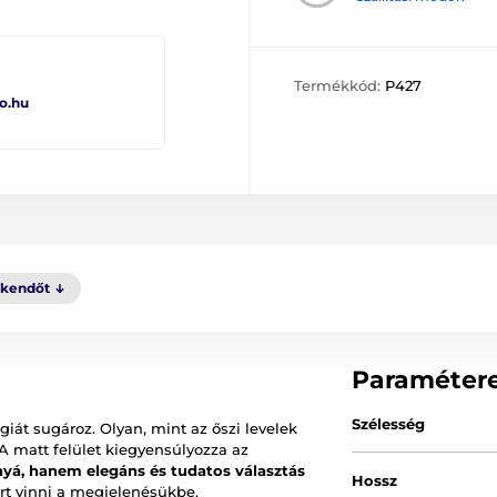
Termékkód:
P427
o.hu
kkendőt
Paraméter
Szélesség
iát sugároz. Olyan, mint az őszi levelek
A matt felület kiegyensúlyozza az
yá, hanem elegáns és tudatos választás
Hossz
ert vinni a megjelenésükbe.