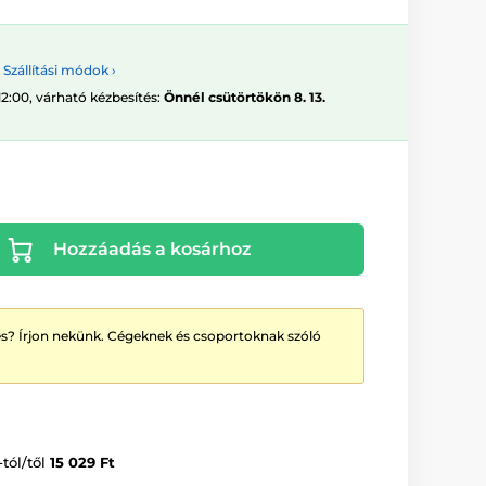
Szállítási módok ›
12:00, várható kézbesítés:
Önnél csütörtökön 8. 13.
Hozzáadás a kosárhoz
? Írjon nekünk. Cégeknek és csoportoknak szóló
-tól/től
15 029 Ft