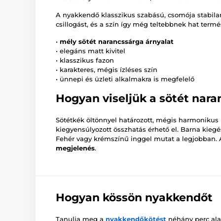
A nyakkendő klasszikus szabású, csomója stabilan 
csillogást, és a szín így még teltebbnek hat term
•
mély sötét narancssárga árnyalat
• elegáns matt kivitel
• klasszikus fazon
• karakteres, mégis ízléses szín
• ünnepi és üzleti alkalmakra is megfelelő
Hogyan viseljük a sötét nar
Sötétkék öltönnyel határozott, mégis harmonikus 
kiegyensúlyozott összhatás érhető el. Barna kieg
Fehér vagy krémszínű inggel mutat a legjobban
megjelenés
.
Hogyan kössön nyakkendőt
Tanulja meg a
nyakkendőkötést
néhány perc alat