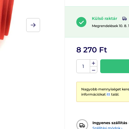
Külső raktár
Megrendelések 10. 8. 
8 270 Ft
Nagyobb mennyiséget keres
információkat
itt
talál.
Ingyenes szállítás
Szállítási módok ›