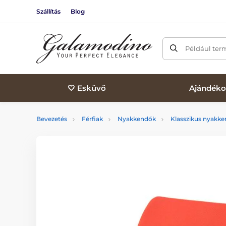
Szállítás
Blog
Például ter
🤍 Esküvő
Ajándéko
Bevezetés
Férfiak
Nyakkendők
Klasszikus nyakk