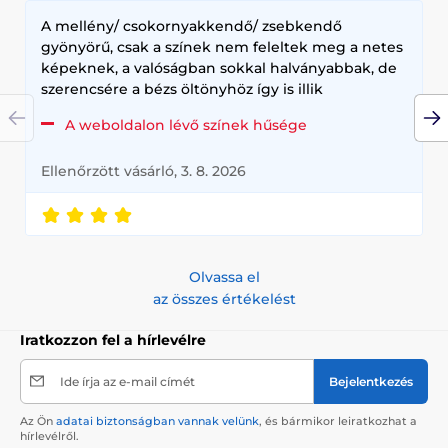
A mellény/ csokornyakkendő/ zsebkendő
gyönyörű, csak a színek nem feleltek meg a netes
képeknek, a valóságban sokkal halványabbak, de
szerencsére a bézs öltönyhöz így is illik
A weboldalon lévő színek hűsége
Ellenőrzött vásárló, 3. 8. 2026
Olvassa el
az összes értékelést
Iratkozzon fel a hírlevélre
Ide írja az e-mail címét
Bejelentkezés
Az Ön
adatai biztonságban vannak velünk
, és bármikor leiratkozhat a
hírlevélről.