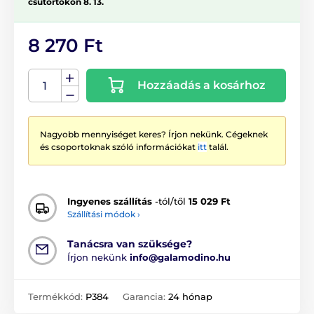
csütörtökön 8. 13.
8 270 Ft
Hozzáadás a kosárhoz
Nagyobb mennyiséget keres? Írjon nekünk. Cégeknek
és csoportoknak szóló információkat
itt
talál.
Ingyenes szállítás
-tól/től
15 029 Ft
Szállítási módok ›
Tanácsra van szüksége?
Írjon nekünk
info@galamodino.hu
Termékkód:
P384
Garancia:
24 hónap