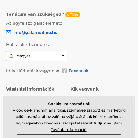
Tanácsra van szükséged?
offline
Az ügyfélszolgálat elérhető
info@galamodino.hu
Hol találsz bennünket
Magyar
Itt is elérhetőek vagyunk::
Facebook
Vásárlási információk
Kik vagyunk
Általános szerződési
Rólunk
feltételek
Cookie-kat használunk
Elérhetőségek
A cookie-k anonim analitikai, személyre szabott és marketing
Szállítás
Együttműködés a
célú használatához való hozzájárulásának köszönhetően a
Visszaküldés és reklamáció
Galamodinóval
legmagasabb színvonalú szolgáltatásokat tudjuk nyújtani.
További információ
.
Adatvédelem