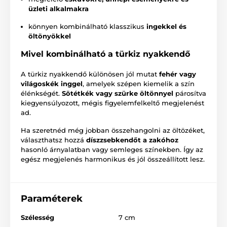
üzleti alkalmakra
könnyen kombinálható klasszikus
ingekkel és
öltönyökkel
Mivel kombinálható a türkiz nyakkendő
A türkiz nyakkendő különösen jól mutat
fehér vagy
világoskék inggel
, amelyek szépen kiemelik a szín
élénkségét.
Sötétkék vagy szürke öltönnyel
párosítva
kiegyensúlyozott, mégis figyelemfelkeltő megjelenést
ad.
Ha szeretnéd még jobban összehangolni az öltözéket,
választhatsz hozzá
díszzsebkendőt a zakóhoz
hasonló árnyalatban vagy semleges színekben. Így az
egész megjelenés harmonikus és jól összeállított lesz.
Paraméterek
Szélesség
7 cm