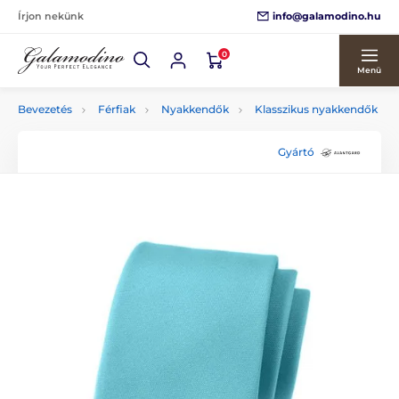
info@galamodino.hu
Írjon nekünk
0
Menü
Bevezetés
Férfiak
Nyakkendők
Klasszikus nyakkendők
Gyártó