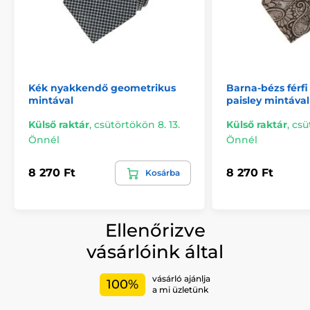
Kék nyakkendő geometrikus
Barna-bézs férf
mintával
paisley mintával
Külső raktár
,
csütörtökön 8. 13.
Külső raktár
,
csü
Önnél
Önnél
8 270 Ft
8 270 Ft
Kosárba
Ellenőrizve
vásárlóink által
vásárló ajánlja
100%
a mi üzletünk