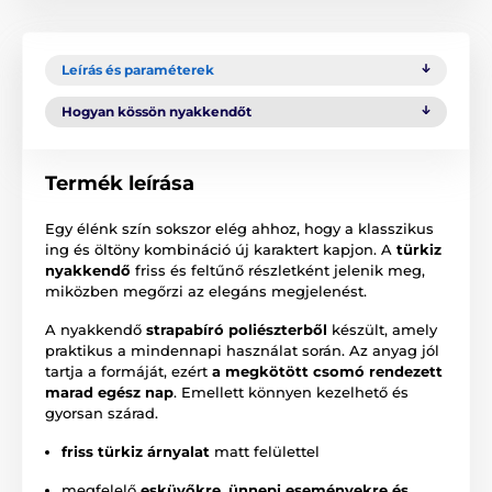
Leírás és paraméterek
Hogyan kössön nyakkendőt
Termék leírása
Egy élénk szín sokszor elég ahhoz, hogy a klasszikus
ing és öltöny kombináció új karaktert kapjon. A
türkiz
nyakkendő
friss és feltűnő részletként jelenik meg,
miközben megőrzi az elegáns megjelenést.
A nyakkendő
strapabíró poliészterből
készült, amely
praktikus a mindennapi használat során. Az anyag jól
tartja a formáját, ezért
a megkötött csomó rendezett
marad egész nap
. Emellett könnyen kezelhető és
gyorsan szárad.
friss türkiz árnyalat
matt felülettel
megfelelő
esküvőkre, ünnepi eseményekre és