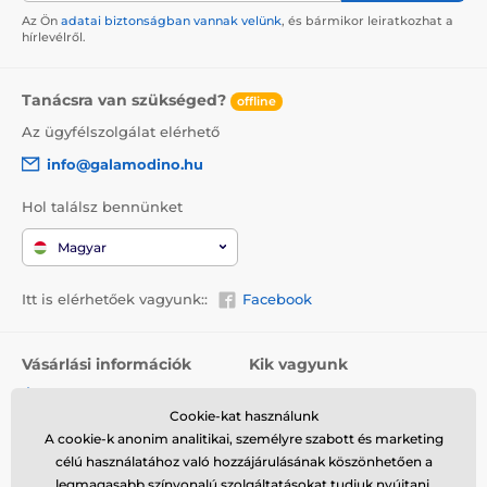
Az Ön
adatai biztonságban vannak velünk
, és bármikor leiratkozhat a
hírlevélről.
Tanácsra van szükséged?
offline
Az ügyfélszolgálat elérhető
info@galamodino.hu
Hol találsz bennünket
Magyar
Itt is elérhetőek vagyunk::
Facebook
Vásárlási információk
Kik vagyunk
Általános szerződési
Rólunk
feltételek
Cookie-kat használunk
Elérhetőségek
A cookie-k anonim analitikai, személyre szabott és marketing
Szállítás
Együttműködés a
célú használatához való hozzájárulásának köszönhetően a
Visszaküldés és reklamáció
Galamodinóval
legmagasabb színvonalú szolgáltatásokat tudjuk nyújtani.