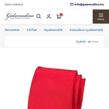
info@galamodino.hu
Írjon nekünk
0
Menü
Bevezetés
Férfiak
Nyakkendők
Klasszikus nyakkendők
Gyártó