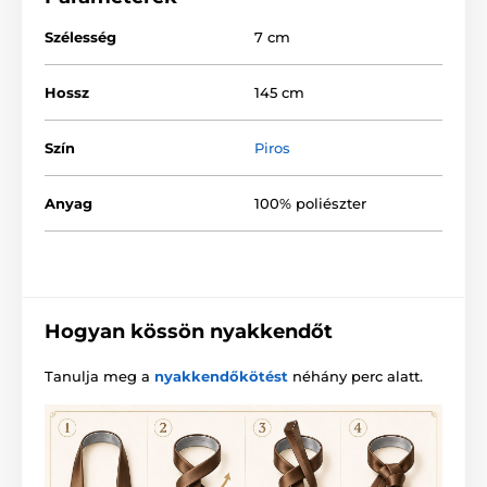
Szélesség
7 cm
Hossz
145 cm
Szín
Piros
Anyag
100% poliészter
Hogyan kössön nyakkendőt
Tanulja meg a
nyakkendőkötést
néhány perc alatt.