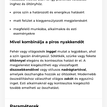
inghez és öltönyhöz.
piros szín a határozott és energikus hatásért
matt felület a kiegyensúlyozott megjelenésért
megfelelő munkába, alkalmakra és esti
eseményekre
Mivel kombinálja a piros nyakkendőt
Fehér vagy világoskék
inggel
mutat a legjobban, ahol
a szín igazán érvényesül. Sötétkék, szürke vagy fekete
öltönnyel
elegáns és kontrasztos hatást ér el. A
megjelenést kiegészítheti egy visszafogott
díszzsebkendővel
vagy stílusos
nadrágtartóval
,
amelyek összhangba hozzák az öltözéket. Modernebb
összeállításhoz választhat világos
zakót
és egyszínű
inget. Esti alkalmaknál egy kontrasztos kiegészítő
tovább emelheti az összhatást.
Paraméterek