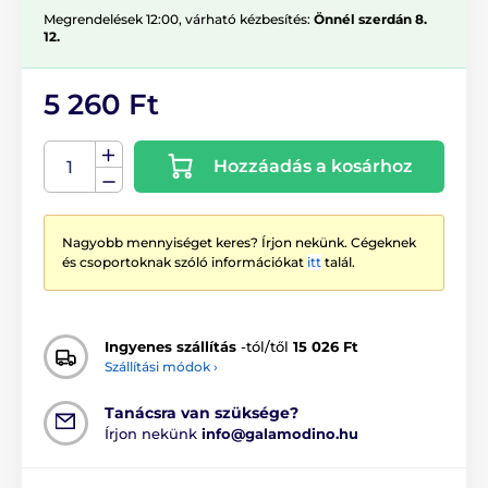
Megrendelések 12:00, várható kézbesítés:
Önnél szerdán 8.
12.
5 260 Ft
Hozzáadás a kosárhoz
Nagyobb mennyiséget keres? Írjon nekünk. Cégeknek
és csoportoknak szóló információkat
itt
talál.
Ingyenes szállítás
-tól/től
15 026 Ft
Szállítási módok ›
Tanácsra van szüksége?
Írjon nekünk
info@galamodino.hu