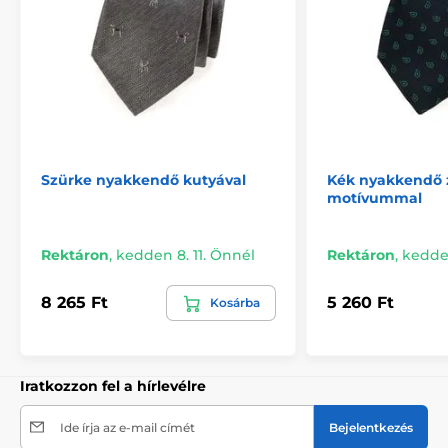
Szürke nyakkendő kutyával
Kék nyakkendő 
motívummal
Rektáron
,
kedden 8. 11. Önnél
Rektáron
,
kedden
8 265 Ft
5 260 Ft
Kosárba
Iratkozzon fel a hírlevélre
Ide írja az e-mail címét
Bejelentkezés