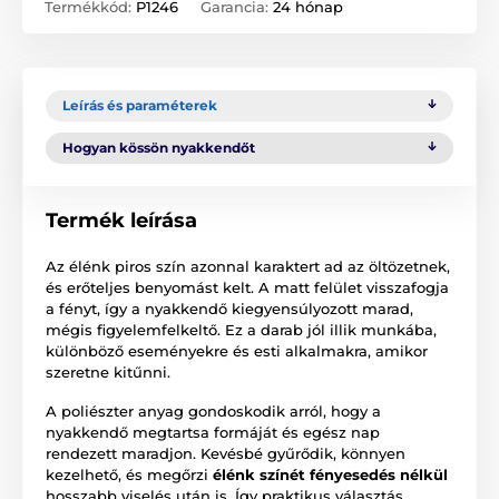
Termékkód:
P1246
Garancia:
24 hónap
Leírás és paraméterek
Hogyan kössön nyakkendőt
Termék leírása
Az élénk piros szín azonnal karaktert ad az öltözetnek,
és erőteljes benyomást kelt. A matt felület visszafogja
a fényt, így a nyakkendő kiegyensúlyozott marad,
mégis figyelemfelkeltő. Ez a darab jól illik munkába,
különböző eseményekre és esti alkalmakra, amikor
szeretne kitűnni.
A poliészter anyag gondoskodik arról, hogy a
nyakkendő megtartsa formáját és egész nap
rendezett maradjon. Kevésbé gyűrődik, könnyen
kezelhető, és megőrzi
élénk színét fényesedés nélkül
hosszabb viselés után is. Így praktikus választás