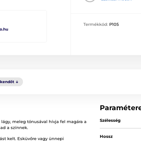
Termékkód:
P105
o.hu
kkendőt
Paraméter
Szélesség
lágy, meleg tónusával hívja fel magára a
 ad a színnek.
Hossz
ást kelt. Esküvőre vagy ünnepi