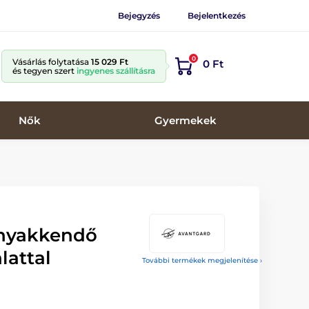
Bejegyzés
Bejelentkezés
0
Vásárlás folytatása
15 029 Ft
0 Ft
és tegyen szert
ingyenes szállításra
Nők
Gyermekek
 nyakkendő
lattal
További termékek megjelenítése ›