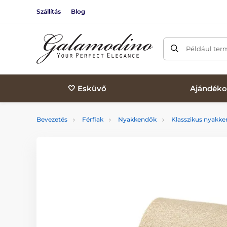
Szállítás
Blog
Például ter
🤍 Esküvő
Ajándéko
Bevezetés
Férfiak
Nyakkendők
Klasszikus nyakk