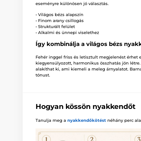
eseményre különösen jó választás.
• Világos bézs alapszín
• Finom arany csillogás
• Strukturált felület
• Alkalmi és ünnepi viselethez
Így kombinálja a világos bézs nyak
Fehér inggel friss és letisztult megjelenést érhet 
kiegyensúlyozott, harmonikus összhatás jön létre.
alakíthat ki, ami kiemeli a meleg árnyalatot. Barn
tónust.
Hogyan kössön nyakkendőt
Tanulja meg a
nyakkendőkötést
néhány perc alat