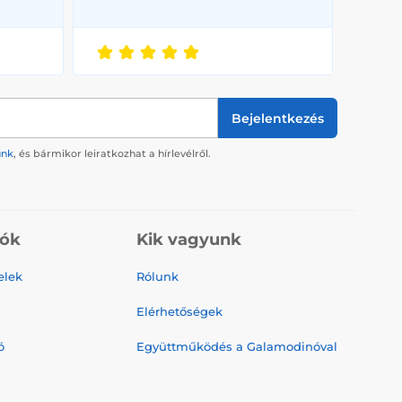
Bejelentkezés
ünk
, és bármikor leiratkozhat a hírlevélről.
iók
Kik vagyunk
elek
Rólunk
Elérhetőségek
ó
Együttműködés a Galamodinóval