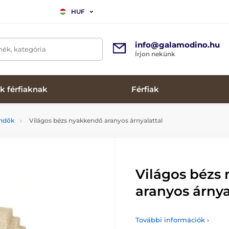
HUF
info@galamodino.hu
mék, kategória
Írjon nekünk
k férfiaknak
Férfiak
endők
Világos bézs nyakkendő aranyos árnyalattal
Világos bézs
aranyos árnya
További információk ›