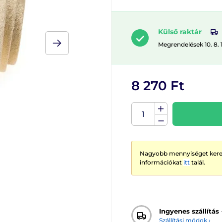
Külső raktár
Megrendelések 10. 8. 
8 270 Ft
Nagyobb mennyiséget keres
információkat
itt
talál.
Ingyenes szállítás
Szállítási módok ›