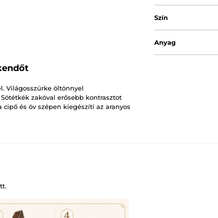
Szín
Anyag
kendőt
el. Világosszürke öltönnyel
 Sötétkék zakóval erősebb kontrasztot
a cipő és öv szépen kiegészíti az aranyos
t.