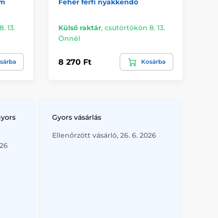
cm
Fehér férfi nyakkendő
Ké
mo
. 13.
Külső raktár
,
csütörtökön 8. 13.
Önnél
Re
8 270 Ft
5 
sárba
Kosárba
gyors
Gyors vásárlás
Ellenőrzött vásárló, 26. 6. 2026
026