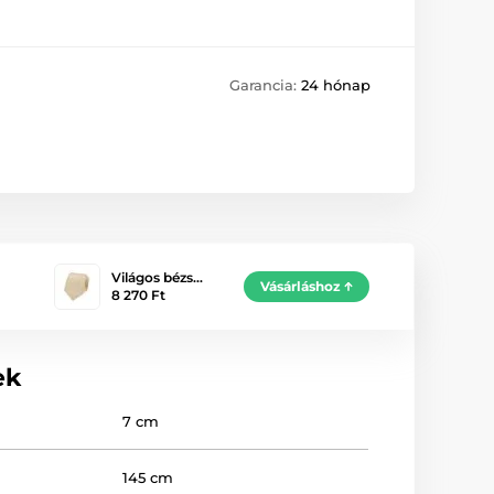
Garancia:
24 hónap
Világos bézs…
Vásárláshoz
8 270 Ft
ek
7 cm
145 cm