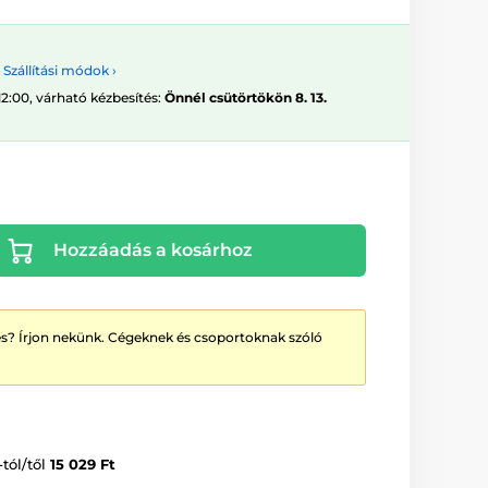
Szállítási módok ›
12:00, várható kézbesítés:
Önnél csütörtökön 8. 13.
Hozzáadás a kosárhoz
? Írjon nekünk. Cégeknek és csoportoknak szóló
-tól/től
15 029 Ft