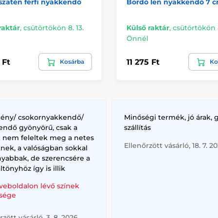
szatén férfi nyakkendő
Bordó len nyakkendő 7 
raktár
,
csütörtökön 8. 13.
Külső raktár
,
csütörtökön 8
Önnél
 Ft
11 275 Ft
Kosárba
Ko
lény/ csokornyakkendő/
Minőségi termék, jó árak, 
endő gyönyörű, csak a
szállítás
k nem feleltek meg a netes
Ellenőrzött vásárló, 18. 7. 2
nek, a valóságban sokkal
nyabbak, de szerencsére a
ltönyhöz így is illik
weboldalon lévő színek
sége
rzött vásárló, 3. 8. 2026