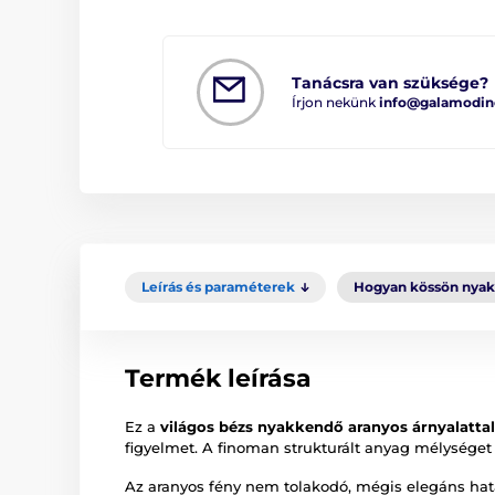
Tanácsra van szüksége?
Írjon nekünk
info@galamodin
Leírás és paraméterek
Hogyan kössön nya
Termék leírása
Ez a
világos bézs nyakkendő aranyos árnyalattal
figyelmet. A finoman strukturált anyag mélységet
Az aranyos fény nem tolakodó, mégis elegáns hat