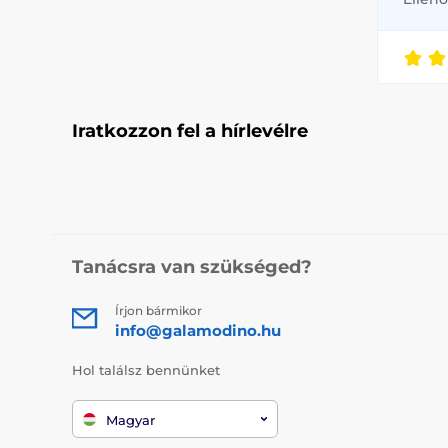
Iratkozzon fel a hírlevélre
Tanácsra van szükséged?
Írjon bármikor
info@galamodino.hu
Hol találsz bennünket
Magyar