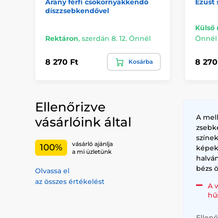
Arany férfi csokornyakkendő
Ezüst 
díszzsebkendővel
Külső 
Rektáron
,
szerdán 8. 12. Önnél
Önnél
8 270 Ft
8 270
Kosárba
Ellenőrizve
A mel
vásárlóink által
zsebk
színe
vásárló ajánlja
100%
képek
a mi üzletünk
halvá
bézs ö
Olvassa el
az összes értékelést
A 
hű
Ellenő