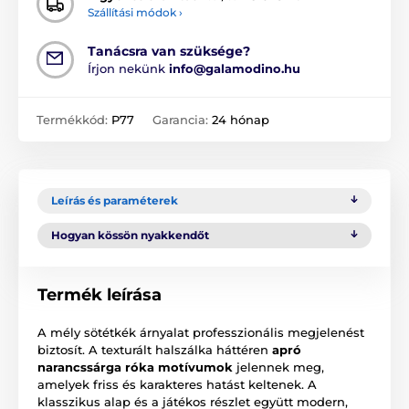
Szállítási módok ›
Tanácsra van szüksége?
Írjon nekünk
info@galamodino.hu
Termékkód:
P77
Garancia:
24 hónap
Leírás és paraméterek
Hogyan kössön nyakkendőt
Termék leírása
A mély sötétkék árnyalat professzionális megjelenést
biztosít. A texturált halszálka háttéren
apró
narancssárga róka motívumok
jelennek meg,
amelyek friss és karakteres hatást keltenek. A
klasszikus alap és a játékos részlet együtt modern,