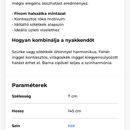
mégis elegáns összhatást eredményez.
•
Finom halszálka mintázat
• Kontrasztos róka motívum
• Időtálló sötétkék alapszín
• Ideális üzleti viselethez
Hogyan kombinálja a nyakkendőt
Szürke vagy sötétkék öltönnyel harmonikus. Fehér
inggel kontrasztos, világoskék inggel kiegyensúlyozott
hatást érhet el. Barna cipővel teljes a színharmónia.
Paraméterek
Szélesség
7 cm
Hossz
145 cm
Szín
Kék