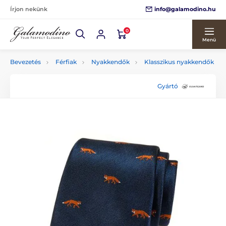
info@galamodino.hu
Írjon nekünk
0
Menü
Bevezetés
Férfiak
Nyakkendők
Klasszikus nyakkendők
Gyártó