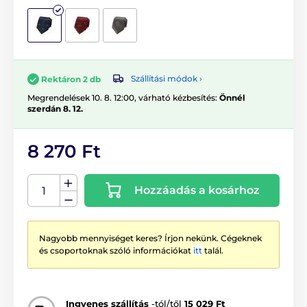
Szállítási módok ›
Rektáron 2 db
Megrendelések 10. 8. 12:00, várható kézbesítés:
Önnél
szerdán 8. 12.
8 270 Ft
Hozzáadás a kosárhoz
Nagyobb mennyiséget keres? Írjon nekünk. Cégeknek
és csoportoknak szóló információkat
itt
talál.
Ingyenes szállítás
-tól/től
15 029 Ft