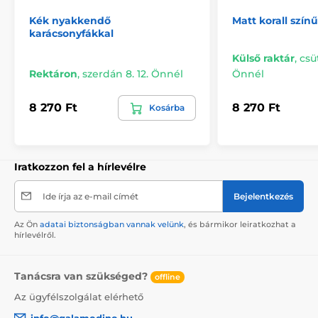
Kék nyakkendő
Matt korall szí
karácsonyfákkal
Külső raktár
,
csü
Rektáron
,
szerdán 8. 12. Önnél
Önnél
8 270 Ft
8 270 Ft
Kosárba
Iratkozzon fel a hírlevélre
Ide írja az e-mail címét
Bejelentkezés
Az Ön
adatai biztonságban vannak velünk
, és bármikor leiratkozhat a
hírlevélről.
Tanácsra van szükséged?
offline
Az ügyfélszolgálat elérhető