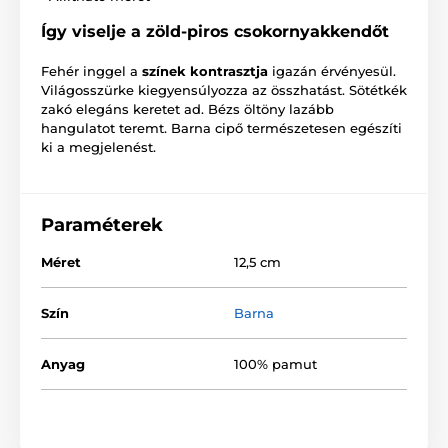
Így viselje a zöld-piros csokornyakkendőt
Fehér inggel a
színek kontrasztja
igazán érvényesül.
Világosszürke kiegyensúlyozza az összhatást. Sötétkék
zakó elegáns keretet ad. Bézs öltöny lazább
hangulatot teremt. Barna cipő természetesen egészíti
ki a megjelenést.
Paraméterek
Méret
12,5 cm
Szín
Barna
Anyag
100% pamut