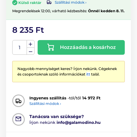
Szállítási módok ›
Külső raktár
Megrendelések 12:00, várható kézbesítés:
Önnél kedden 8. 11.
8 235 Ft
Hozzáadás a kosárhoz
Nagyobb mennyiséget keres? Írjon nekünk. Cégeknek
és csoportoknak szóló információkat
itt
talál.
Ingyenes szállítás
-tól/től
14 972 Ft
Szállítási módok ›
Tanácsra van szüksége?
Írjon nekünk
info@galamodino.hu