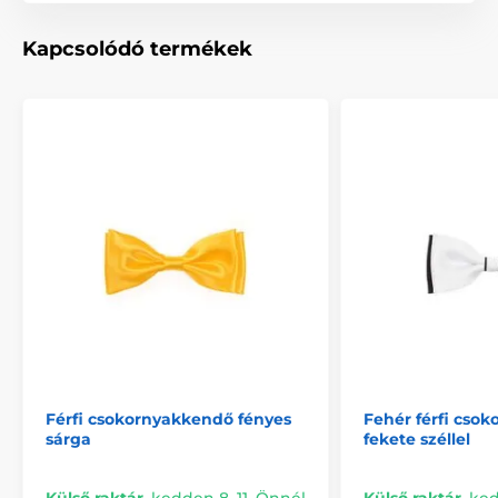
Kapcsolódó termékek
Férfi csokornyakkendő fényes
Fehér férfi cso
sárga
fekete széllel
Külső raktár
,
kedden 8. 11. Önnél
Külső raktár
,
ked