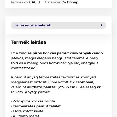
Termékkód:
P818
Garancia:
24 hónap
Leírás és paraméterek
Termék leírása
Ez a
zöld és piros kockás pamut csokornyakkendő
játékos, mégis elegáns hangulatot teremt. A mély
zöld és a meleg piros kombinációja élő, energikus
kontrasztot ad.
A pamut anyag természetes textúrát és könnyed
megjelenést biztosít. Előre kötött,
fix csomóval
,
valamint
állítható pánttal (27–56 cm)
. Szélesség kb.
12,5 cm. Anyag: pamut.
• Zöld-piros kockás minta
•
Természetes pamut felület
• Előre kötött kivitel
• Állítható méret