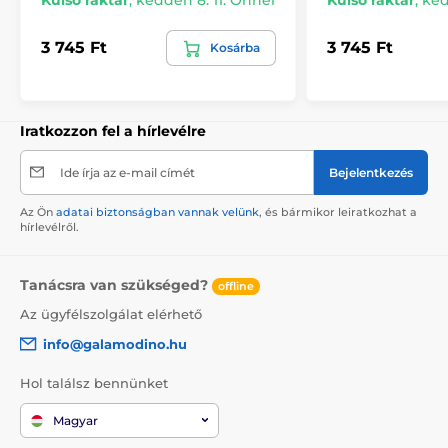
3 745 Ft
3 745 Ft
Kosárba
Iratkozzon fel a hírlevélre
Ide írja az e-mail címét
Bejelentkezés
Az Ön
adatai biztonságban vannak velünk
, és bármikor leiratkozhat a
hírlevélről.
Tanácsra van szükséged?
offline
Az ügyfélszolgálat elérhető
info@galamodino.hu
Hol találsz bennünket
Magyar