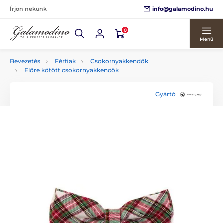
info@galamodino.hu
Írjon nekünk
0
Menü
Bevezetés
Férfiak
Csokornyakkendők
Előre kötött csokornyakkendők
Gyártó