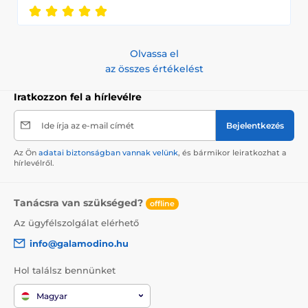
Olvassa el
az összes értékelést
Iratkozzon fel a hírlevélre
Ide írja az e-mail címét
Bejelentkezés
Az Ön
adatai biztonságban vannak velünk
, és bármikor leiratkozhat a
hírlevélről.
Tanácsra van szükséged?
offline
Az ügyfélszolgálat elérhető
info@galamodino.hu
Hol találsz bennünket
Magyar