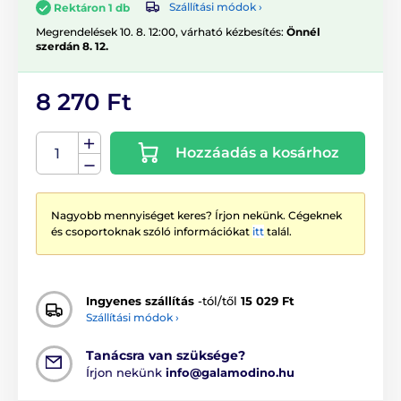
Szállítási módok ›
Rektáron 1 db
Megrendelések 10. 8. 12:00, várható kézbesítés:
Önnél
szerdán 8. 12.
8 270 Ft
Hozzáadás a kosárhoz
Nagyobb mennyiséget keres? Írjon nekünk. Cégeknek
és csoportoknak szóló információkat
itt
talál.
Ingyenes szállítás
-tól/től
15 029 Ft
Szállítási módok ›
Tanácsra van szüksége?
Írjon nekünk
info@galamodino.hu