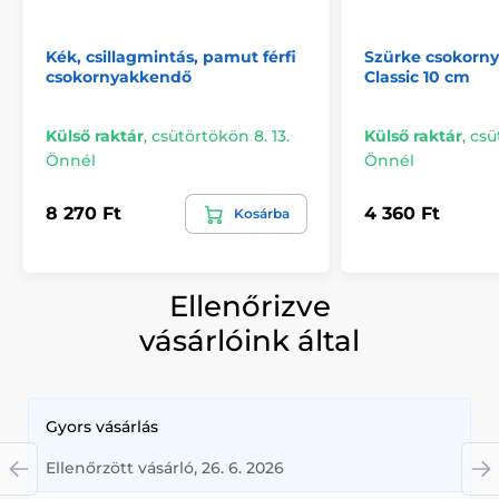
Kék, csillagmintás, pamut férfi
Szürke csokorn
csokornyakkendő
Classic 10 cm
Külső raktár
,
csütörtökön 8. 13.
Külső raktár
,
csü
Önnél
Önnél
8 270 Ft
4 360 Ft
Kosárba
Ellenőrizve
vásárlóink által
Gyors vásárlás
Ellenőrzött vásárló, 26. 6. 2026