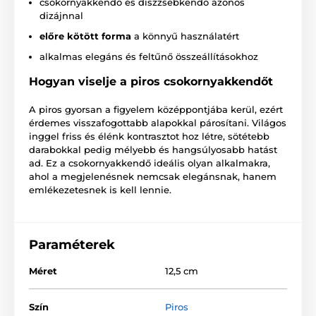
csokornyakkendő és díszzsebkendő azonos
dizájnnal
előre kötött forma
a könnyű használatért
alkalmas elegáns és feltűnő összeállításokhoz
Hogyan viselje a piros csokornyakkendőt
A piros gyorsan a figyelem középpontjába kerül, ezért
érdemes visszafogottabb alapokkal párosítani. Világos
inggel friss és élénk kontrasztot hoz létre, sötétebb
darabokkal pedig mélyebb és hangsúlyosabb hatást
ad. Ez a csokornyakkendő ideális olyan alkalmakra,
ahol a megjelenésnek nemcsak elegánsnak, hanem
emlékezetesnek is kell lennie.
Paraméterek
Méret
12,5 cm
Szín
Piros