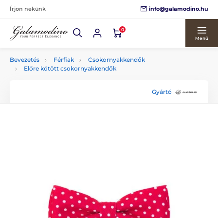
info@galamodino.hu
Írjon nekünk
0
Menü
Bevezetés
Férfiak
Csokornyakkendők
Előre kötött csokornyakkendők
Gyártó