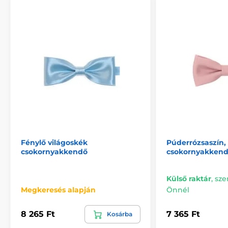
Fénylő világoskék
Púderrózsaszín, 
csokornyakkendő
csokornyakken
Külső raktár
,
sze
Megkeresés alapján
Önnél
8 265 Ft
7 365 Ft
Kosárba