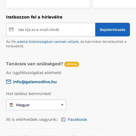
Iratkozzon fel a hírlevélre
Ide írja az e-mail címét
Bejelentkezés
Az Ön
adatai biztonságban vannak velünk
, és bármikor leiratkozhat a
hírlevélről.
Tanácsra van szükséged?
offline
Az ügyfélszolgálat elérhető
info@galamodino.hu
Hol találsz bennünket
Magyar
Itt is elérhetőek vagyunk::
Facebook