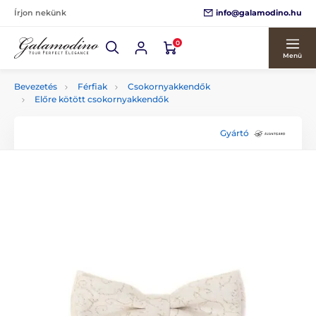
info@galamodino.hu
Írjon nekünk
0
Menü
Bevezetés
Férfiak
Csokornyakkendők
Előre kötött csokornyakkendők
Gyártó