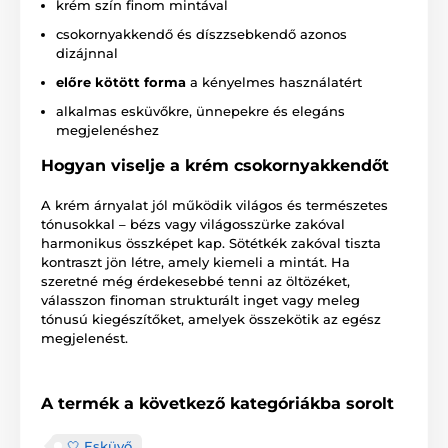
krém szín finom mintával
csokornyakkendő és díszzsebkendő azonos
dizájnnal
előre kötött forma
a kényelmes használatért
alkalmas esküvőkre, ünnepekre és elegáns
megjelenéshez
Hogyan viselje a krém csokornyakkendőt
A krém árnyalat jól működik világos és természetes
tónusokkal – bézs vagy világosszürke zakóval
harmonikus összképet kap. Sötétkék zakóval tiszta
kontraszt jön létre, amely kiemeli a mintát. Ha
szeretné még érdekesebbé tenni az öltözéket,
válasszon finoman strukturált inget vagy meleg
tónusú kiegészítőket, amelyek összekötik az egész
megjelenést.
A termék a következő kategóriákba sorolt
🤍 Esküvő