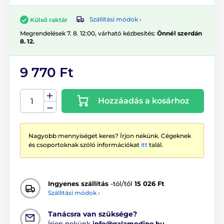
Szállítási módok ›
Külső raktár
Megrendelések 7. 8. 12:00, várható kézbesítés:
Önnél szerdán
8. 12.
9 770 Ft
Hozzáadás a kosárhoz
Nagyobb mennyiséget keres? Írjon nekünk. Cégeknek
és csoportoknak szóló információkat
itt
talál.
Ingyenes szállítás
-tól/től
15 026 Ft
Szállítási módok ›
Tanácsra van szüksége?
Írjon nekünk
info@galamodino.hu