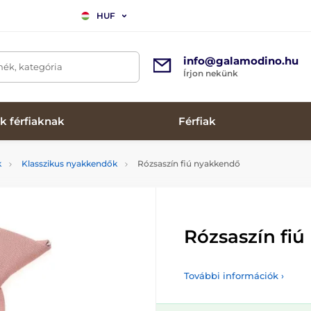
HUF
info@galamodino.hu
mék, kategória
Írjon nekünk
k férfiaknak
Férfiak
k
Klasszikus nyakkendők
Rózsaszín fiú nyakkendő
Rózsaszín fi
További információk ›