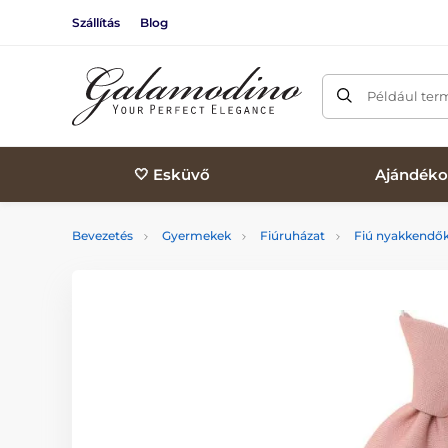
Szállítás
Blog
Például ter
🤍 Esküvő
Ajándéko
Bevezetés
Gyermekek
Fiúruházat
Fiú nyakkendő