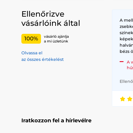
Ellenőrizve
A mel
vásárlóink által
zsebk
színe
vásárló ajánlja
100%
képek
a mi üzletünk
halvá
bézs ö
Olvassa el
az összes értékelést
A 
hű
Ellenő
Iratkozzon fel a hírlevélre