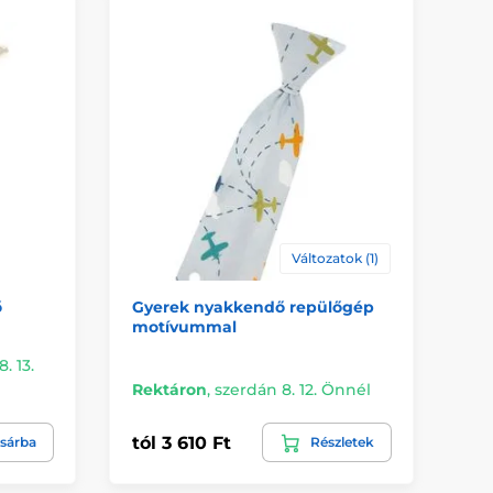
Változatok (1)
ő
Gyerek nyakkendő repülőgép
Ba
motívummal
. 13.
Kü
Rektáron
,
szerdán 8. 12. Önnél
Ön
tól 3 610 Ft
3 
sárba
Részletek