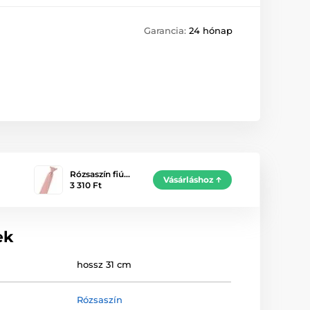
Garancia:
24 hónap
Rózsaszín fiú…
Vásárláshoz
3 310 Ft
ek
hossz 31 cm
Rózsaszín