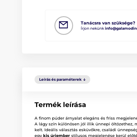
Tanácsra van szüksége?
Írjon nekünk
info@galamodin
Leírás és paraméterek
Termék leírása
A finom púder árnyalat elegáns és friss megjelen
A lágy szín különösen jól illik ünnepi öltözethez,
kelt. Ideális választás esküvőkre, családi ünnepsé
egy
kis úriember
stílusos megjelenése kerül előté