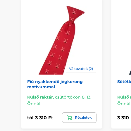
Változatok (2)
Fiú nyakkendő jégkorong
Sötét
motívummal
Külső raktár
,
csütörtökön 8. 13.
Külső 
Önnél
Önnél
tól 3 310 Ft
3 310 
Részletek