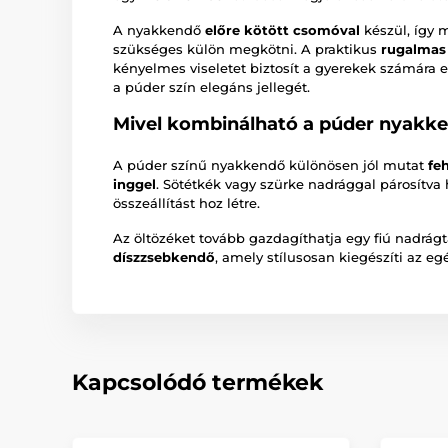
A nyakkendő
előre kötött csomóval
készül, így 
szükséges külön megkötni. A praktikus
rugalmas
kényelmes viseletet biztosít a gyerekek számára
a púder szín elegáns jellegét.
Mivel kombinálható a púder nyakk
A púder színű nyakkendő különösen jól mutat
fe
inggel
. Sötétkék vagy szürke nadrággal párosítv
összeállítást hoz létre.
Az öltözéket tovább gazdagíthatja egy fiú nadrágt
díszzsebkendő
, amely stílusosan kiegészíti az e
Kapcsolódó termékek