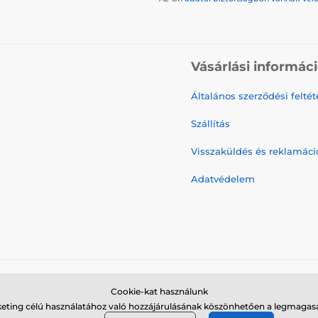
Vásárlási informác
Általános szerződési feltét
Szállítás
Visszaküldés és reklamáci
Adatvédelem
Cookie-kat használunk
© 2026 www.galamodino.hu ⦁ Webshop szolgáltatónk a
SIMPLIA.cz
keting célú használatához való hozzájárulásának köszönhetően a legmagasa