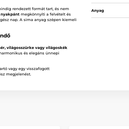
mindig rendezett formát tart, és nem
Anyag
 nyakpánt
megkönnyíti a felvételt és
 egész nap. A sima anyag szépen kiemeli
endő
hér, világosszürke vagy világoskék
a harmonikus és elegáns ünnepi
artó vagy egy visszafogott
gész megjelenést.