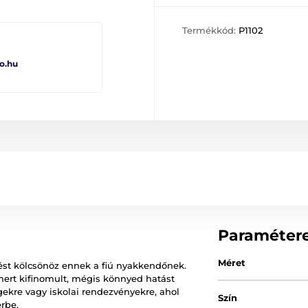
Termékkód:
P1102
o.hu
Paraméter
Méret
ést kölcsönöz ennek a fiú nyakkendőnek.
 mert kifinomult, mégis könnyed hatást
gekre vagy iskolai rendezvényekre, ahol
Szín
rbe.