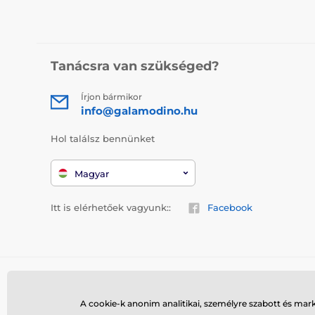
Tanácsra van szükséged?
Írjon bármikor
info@galamodino.hu
Hol találsz bennünket
Magyar
Itt is elérhetőek vagyunk::
Facebook
A cookie-k anonim analitikai, személyre szabott és mar