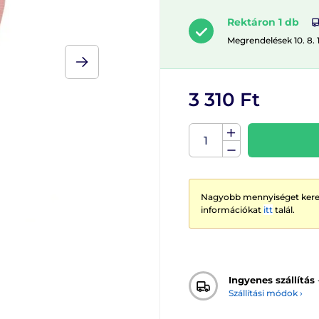
Rektáron 1 db
Megrendelések 10. 8. 
3 310 Ft
Nagyobb mennyiséget keres
információkat
itt
talál.
Ingyenes szállítás
Szállítási módok ›