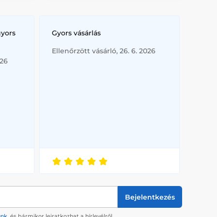
gyors
Gyors vásárlás
Ellenőrzött vásárló, 26. 6. 2026
026
Bejelentkezés
ünk
, és bármikor leiratkozhat a hírlevélről.