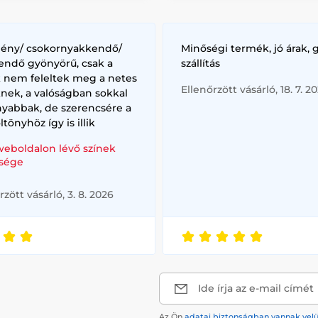
lény/ csokornyakkendő/
Minőségi termék, jó árak, 
endő gyönyörű, csak a
szállítás
k nem feleltek meg a netes
Ellenőrzött vásárló, 18. 7. 2
nek, a valóságban sokkal
nyabbak, de szerencsére a
ltönyhöz így is illik
weboldalon lévő színek
sége
rzött vásárló, 3. 8. 2026
Ide írja az e-mail címét
Az Ön
adatai biztonságban vannak vel