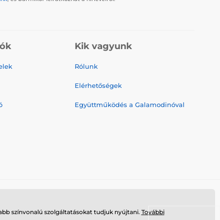
iók
Kik vagyunk
elek
Rólunk
Elérhetőségek
ó
Együttműködés a Galamodinóval
bb színvonalú szolgáltatásokat tudjuk nyújtani.
További