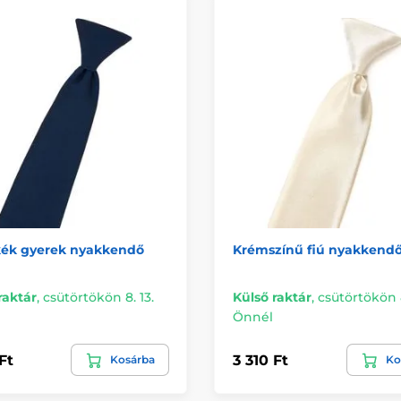
kék gyerek nyakkendő
Krémszínű fiú nyakkend
raktár
,
csütörtökön 8. 13.
Külső raktár
,
csütörtökön 8
Önnél
Ft
3 310 Ft
Kosárba
Ko