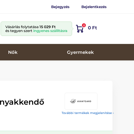
Bejegyzés
Bejelentkezés
0
Vásárlás folytatása
15 029 Ft
0 Ft
és tegyen szert
ingyenes szállításra
Nők
Gyermekek
ú nyakkendő
További termékek megjelenítése ›