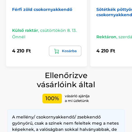
Férfi zöld csokornyakkendő
Sötétkék pötty
csokornyakken
Külső raktár
,
csütörtökön 8. 13.
Önnél
Rektáron
,
szerdá
4 210 Ft
4 210 Ft
Kosárba
Ellenőrizve
vásárlóink által
vásárló ajánlja
100%
a mi üzletünk
A mellény/ csokornyakkendő/ zsebkendő
gyönyörű, csak a színek nem feleltek meg a netes
képeknek, a valóságban sokkal halványabbak, de