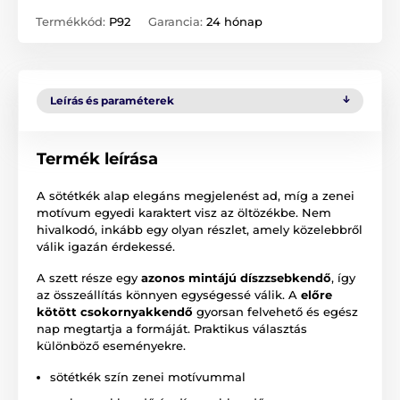
Termékkód:
P92
Garancia:
24 hónap
Leírás és paraméterek
Termék leírása
A sötétkék alap elegáns megjelenést ad, míg a zenei
motívum egyedi karaktert visz az öltözékbe. Nem
hivalkodó, inkább egy olyan részlet, amely közelebbről
válik igazán érdekessé.
A szett része egy
azonos mintájú díszzsebkendő
, így
az összeállítás könnyen egységessé válik. A
előre
kötött csokornyakkendő
gyorsan felvehető és egész
nap megtartja a formáját. Praktikus választás
különböző eseményekre.
sötétkék szín zenei motívummal