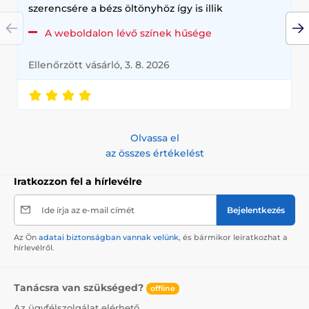
szerencsére a bézs öltönyhöz így is illik
A weboldalon lévő színek hűsége
Ellenőrzött vásárló, 3. 8. 2026
Olvassa el
az összes értékelést
Iratkozzon fel a hírlevélre
Ide írja az e-mail címét
Bejelentkezés
Az Ön
adatai biztonságban vannak velünk
, és bármikor leiratkozhat a
hírlevélről.
Tanácsra van szükséged?
offline
Az ügyfélszolgálat elérhető