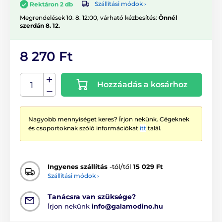
Szállítási módok ›
Rektáron 2 db
Megrendelések 10. 8. 12:00, várható kézbesítés:
Önnél
szerdán 8. 12.
8 270 Ft
Hozzáadás a kosárhoz
Nagyobb mennyiséget keres? Írjon nekünk. Cégeknek
és csoportoknak szóló információkat
itt
talál.
Ingyenes szállítás
-tól/től
15 029 Ft
Szállítási módok ›
Tanácsra van szüksége?
Írjon nekünk
info@galamodino.hu