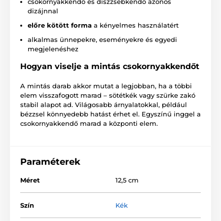
csokornyakkendő és díszzsebkendő azonos
dizájnnal
előre kötött forma
a kényelmes használatért
alkalmas ünnepekre, eseményekre és egyedi
megjelenéshez
Hogyan viselje a mintás csokornyakkendőt
A mintás darab akkor mutat a legjobban, ha a többi
elem visszafogott marad – sötétkék vagy szürke zakó
stabil alapot ad. Világosabb árnyalatokkal, például
bézzsel könnyedebb hatást érhet el. Egyszínű inggel a
csokornyakkendő marad a központi elem.
Paraméterek
Méret
12,5 cm
Szín
Kék