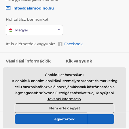
info@galamodino.hu
Hol találsz bennünket
Magyar
Itt is elérhetőek vagyunk::
Facebook
Vásárlási információk
Kik vagyunk
Általános szerződési
Rólunk
feltételek
Cookie-kat használunk
Elérhetőségek
A cookie-k anonim analitikai, személyre szabott és marketing
Szállítás
Együttműködés a
célú használatához való hozzájárulásának köszönhetően a
Visszaküldés és reklamáció
Galamodinóval
legmagasabb színvonalú szolgáltatásokat tudjuk nyújtani.
További információ
.
Adatvédelem
Nem értek egyet
egyetértek
© 2026 www.galamodino.hu ⦁ Webshop szolgáltatónk a
SIMPLIA.cz