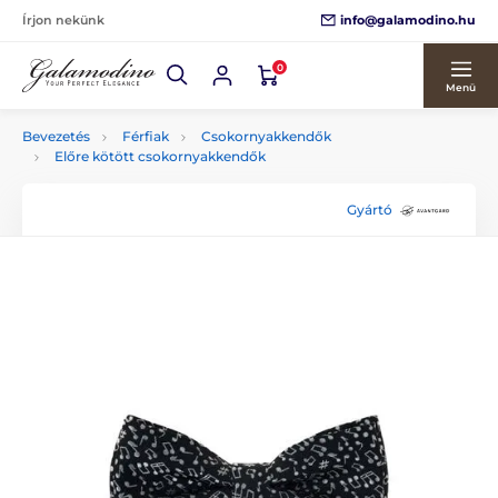
info@galamodino.hu
Írjon nekünk
0
Menü
Bevezetés
Férfiak
Csokornyakkendők
Előre kötött csokornyakkendők
Gyártó