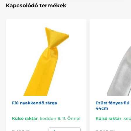
Kapcsolódó termékek
Fiú nyakkendő sárga
Ezüst fényes fi
44cm
Külső raktár
,
kedden 8. 11. Önnél
Külső raktár
,
ked