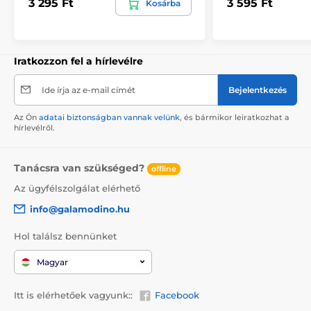
3 295 Ft
3 595 Ft
Kosárba
Iratkozzon fel a hírlevélre
Ide írja az e-mail címét
Bejelentkezés
Az Ön
adatai biztonságban vannak velünk
, és bármikor leiratkozhat a
hírlevélről.
Tanácsra van szükséged?
offline
Az ügyfélszolgálat elérhető
info@galamodino.hu
Hol találsz bennünket
Magyar
Itt is elérhetőek vagyunk::
Facebook