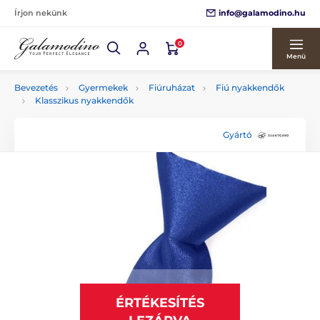
info@galamodino.hu
Írjon nekünk
0
Menü
Bevezetés
Gyermekek
Fiúruházat
Fiú nyakkendők
Klasszikus nyakkendők
Gyártó
ÉRTÉKESÍTÉS