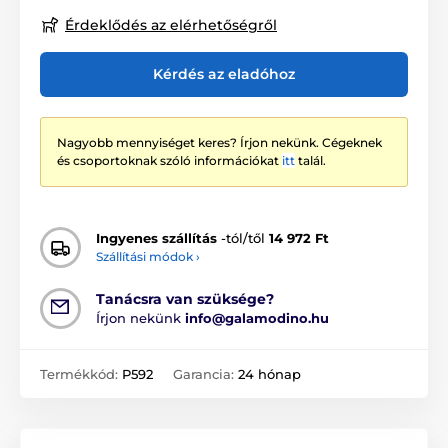
Érdeklődés az elérhetőségről
Kérdés az eladóhoz
Nagyobb mennyiséget keres? Írjon nekünk. Cégeknek
és csoportoknak szóló információkat
itt
talál.
Ingyenes szállítás
-tól/től
14 972 Ft
Szállítási módok ›
Tanácsra van szüksége?
Írjon nekünk
info@galamodino.hu
Termékkód:
P592
Garancia:
24 hónap