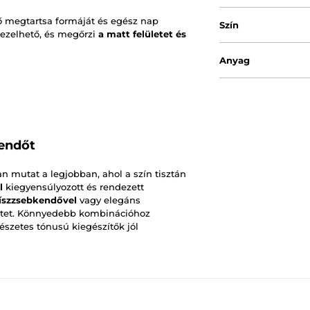
ő megtartsa formáját és egész nap
Szín
ezelhető, és megőrzi
a matt felületet és
Anyag
kendőt
an mutat a legjobban, ahol a szín tisztán
l
kiegyensúlyozott és rendezett
íszzsebkendővel
vagy elegáns
fitet. Könnyedebb kombinációhoz
észetes tónusú kiegészítők jól