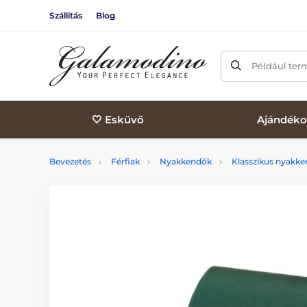
Szállítás
Blog
Például ter
🤍 Esküvő
Ajándéko
Bevezetés
Férfiak
Nyakkendők
Klasszikus nyakk