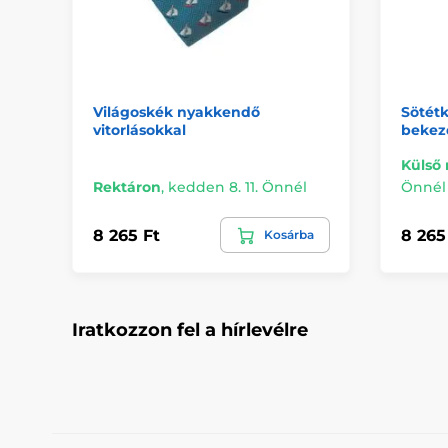
Világoskék nyakkendő
Sötét
vitorlásokkal
bekez
Külső 
Rektáron
,
kedden 8. 11. Önnél
Önnél
8 265 Ft
8 265
Kosárba
Iratkozzon fel a hírlevélre