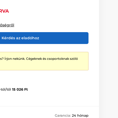
RVA
tőségről
Kérdés az eladóhoz
? Írjon nekünk. Cégeknek és csoportoknak szóló
-tól/től
15 026 Ft
Garancia:
24 hónap