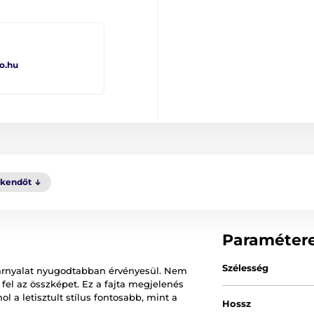
o.hu
kkendőt
Paraméter
Szélesség
ld árnyalat nyugodtabban érvényesül. Nem
fel az összképet. Ez a fajta megjelenés
ol a letisztult stílus fontosabb, mint a
Hossz