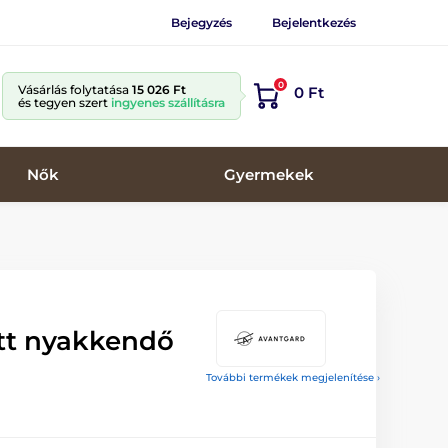
Bejegyzés
Bejelentkezés
0
Vásárlás folytatása
15 026 Ft
0 Ft
és tegyen szert
ingyenes szállításra
Nők
Gyermekek
tt nyakkendő
További termékek megjelenítése ›