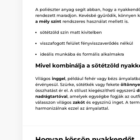
A poliészter anyag segít abban, hogy a nyakkend
rendezett maradjon. Kevésbé gyűrődik, könnyen k
a mély színt
rendszeres használat mellett is.
sötétzöld szín matt kivitelben
visszafogott felület fényvisszaverődés nélkül
ideális munkába és formális alkalmakra
Mivel kombinálja a sötétzöld nyak
Világos
inggel
, például fehér vagy bézs árnyalatb
érvényesül. Szürke, sötétkék vagy fekete
öltönnye
összhatást ér el. A stílust kiegészítheti egyszerű
d
nadrágtartóval
, amelyek egységbe fogják az out
válasszon világos
zakót
és egyszínű inget. A term
harmonizálnak ezzel az árnyalattal.
Hogyan kössön nyakkendőt