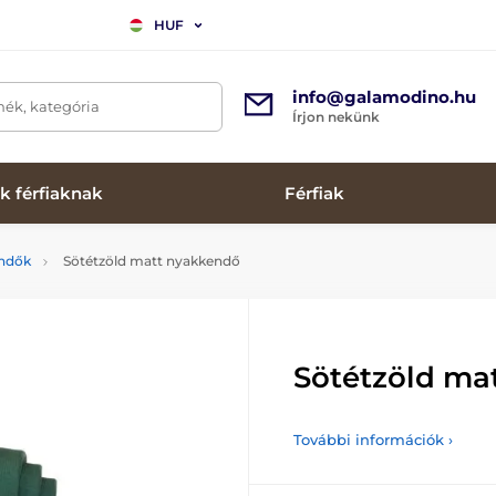
HUF
info@galamodino.hu
mék, kategória
Írjon nekünk
k férfiaknak
Férfiak
endők
Sötétzöld matt nyakkendő
Sötétzöld ma
További információk ›