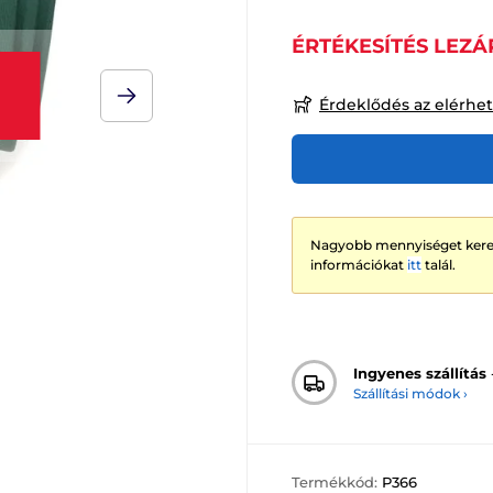
ÉRTÉKESÍTÉS LEZÁ
Érdeklődés az elérhe
Nagyobb mennyiséget keres
információkat
itt
talál.
Ingyenes szállítás
Szállítási módok ›
Termékkód:
P366