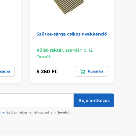
Szürke-sárga csíkos nyakkendő
Fé
Külső raktár
,
szerdán 8. 12.
Kü
Önnél
Ön
5 260 Ft
8 
sárba
Kosárba
Bejelentkezés
ünk
, és bármikor leiratkozhat a hírlevélről.