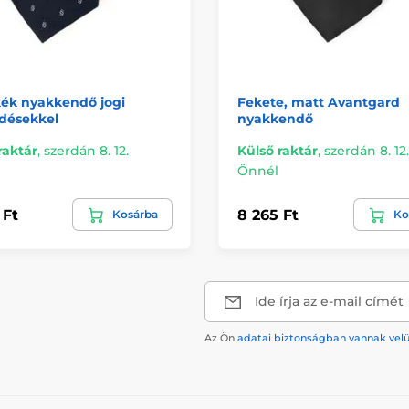
kék nyakkendő jogi
Fekete, matt Avantgard
désekkel
nyakkendő
raktár
,
szerdán 8. 12.
Külső raktár
,
szerdán 8. 12.
Önnél
 Ft
8 265 Ft
Kosárba
Ko
Ide írja az e-mail címét
Az Ön
adatai biztonságban vannak vel