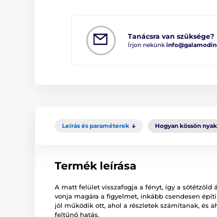
Tanácsra van szüksége?
Írjon nekünk
info@galamodin
Leírás és paraméterek
Hogyan kössön nya
Termék leírása
A matt felület visszafogja a fényt, így a sötétzö
vonja magára a figyelmet, inkább csendesen építi 
jól működik ott, ahol a részletek számítanak, és ah
feltűnő hatás.