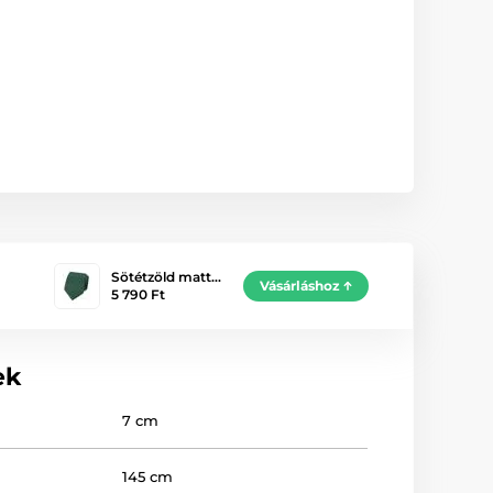
Sötétzöld matt…
Vásárláshoz
5 790 Ft
ek
7 cm
145 cm