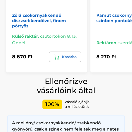
Zöld csokornyakkendő
Pamut csokorny
díszzsebkendővel, finom
színben pontokk
pöttyös
Külső raktár
,
csütörtökön 8. 13.
Önnél
Rektáron
,
szerdá
8 870 Ft
8 270 Ft
Kosárba
Ellenőrizve
vásárlóink által
vásárló ajánlja
100%
a mi üzletünk
A mellény/ csokornyakkendő/ zsebkendő
gyönyörű, csak a színek nem feleltek meg a netes