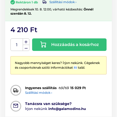
Szállítási módok ›
Rektáron 1 db
Megrendelések 10. 8. 12:00, várható kézbesítés:
Önnél
szerdán 8. 12.
4 210 Ft
Hozzáadás a kosárhoz
Nagyobb mennyiséget keres? Írjon nekünk. Cégeknek
és csoportoknak szóló információkat
itt
talál.
Ingyenes szállítás
-tól/től
15 029 Ft
Szállítási módok ›
Tanácsra van szüksége?
Írjon nekünk
info@galamodino.hu