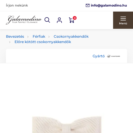
info@galamodino.hu
Írjon nekünk
0
Menü
Bevezetés
Férfiak
Csokornyakkendők
Előre kötött csokornyakkendők
Gyártó