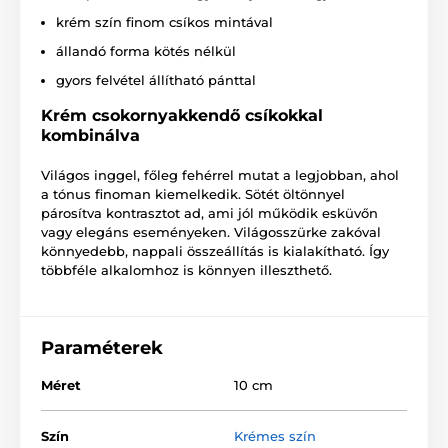
krém szín finom csíkos mintával
állandó forma kötés nélkül
gyors felvétel állítható pánttal
Krém csokornyakkendő csíkokkal
kombinálva
Világos inggel, főleg fehérrel mutat a legjobban, ahol
a tónus finoman kiemelkedik. Sötét öltönnyel
párosítva kontrasztot ad, ami jól működik esküvőn
vagy elegáns eseményeken. Világosszürke zakóval
könnyedebb, nappali összeállítás is kialakítható. Így
többféle alkalomhoz is könnyen illeszthető.
Paraméterek
Méret
10 cm
Szín
Krémes szín