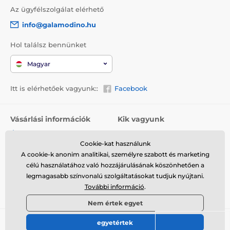
Az ügyfélszolgálat elérhető
info@galamodino.hu
Hol találsz bennünket
Magyar
Itt is elérhetőek vagyunk::
Facebook
Vásárlási információk
Kik vagyunk
Általános szerződési
Rólunk
feltételek
Cookie-kat használunk
Elérhetőségek
A cookie-k anonim analitikai, személyre szabott és marketing
Szállítás
Együttműködés a
célú használatához való hozzájárulásának köszönhetően a
Visszaküldés és reklamáció
Galamodinóval
legmagasabb színvonalú szolgáltatásokat tudjuk nyújtani.
További információ
.
Adatvédelem
Nem értek egyet
egyetértek
© 2026 www.galamodino.hu ⦁ Webshop szolgáltatónk a
SIMPLIA.cz