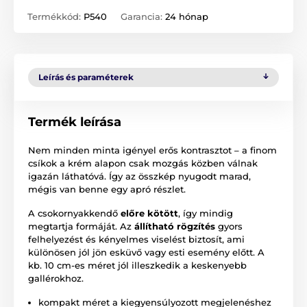
Termékkód:
P540
Garancia:
24 hónap
Leírás és paraméterek
Termék leírása
Nem minden minta igényel erős kontrasztot – a finom
csíkok a krém alapon csak mozgás közben válnak
igazán láthatóvá. Így az összkép nyugodt marad,
mégis van benne egy apró részlet.
A csokornyakkendő
előre kötött
, így mindig
megtartja formáját. Az
állítható rögzítés
gyors
felhelyezést és kényelmes viselést biztosít, ami
különösen jól jön esküvő vagy esti esemény előtt. A
kb. 10 cm-es méret jól illeszkedik a keskenyebb
gallérokhoz.
kompakt méret a kiegyensúlyozott megjelenéshez