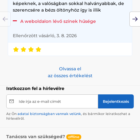
képeknek, a valóságban sokkal halványabbak, de
szerencsére a bézs öltönyhöz így is illik
A weboldalon lévő színek hűsége
Ellenőrzött vásárló, 3. 8. 2026
Olvassa el
az összes értékelést
Iratkozzon fel a hírlevélre
Ide írja az e-mail címét
Bejelentkezés
Az Ön
adatai biztonságban vannak velünk
, és bármikor leiratkozhat a
hírlevélről.
Tanácsra van szükséged?
offline