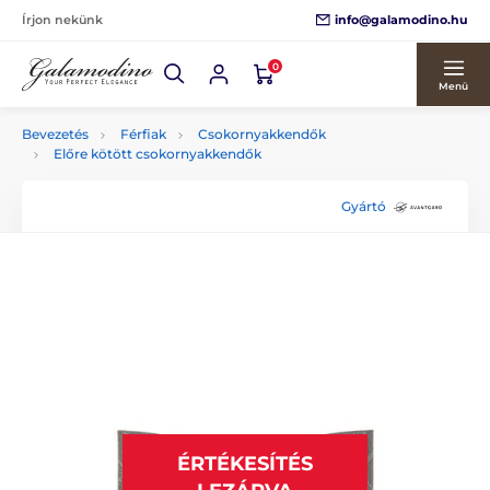
info@galamodino.hu
Írjon nekünk
0
Menü
Bevezetés
Férfiak
Csokornyakkendők
Előre kötött csokornyakkendők
Gyártó
ÉRTÉKESÍTÉS