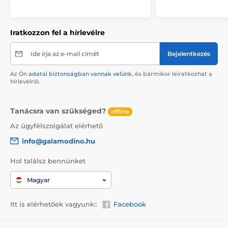
Iratkozzon fel a hírlevélre
Ide írja az e-mail címét
Bejelentkezés
Az Ön
adatai biztonságban vannak velünk
, és bármikor leiratkozhat a
hírlevélről.
Tanácsra van szükséged?
offline
Az ügyfélszolgálat elérhető
info@galamodino.hu
Hol találsz bennünket
Magyar
Itt is elérhetőek vagyunk::
Facebook