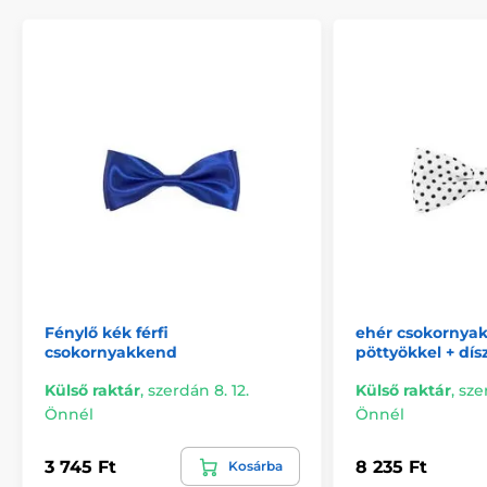
Fénylő kék férfi
ehér csokornya
csokornyakkend
pöttyökkel + dí
Külső raktár
,
szerdán 8. 12.
Külső raktár
,
sze
Önnél
Önnél
3 745 Ft
8 235 Ft
Kosárba