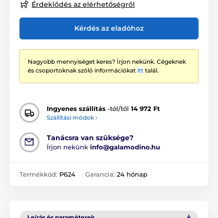
Érdeklődés az elérhetőségről
Kérdés az eladóhoz
Nagyobb mennyiséget keres? Írjon nekünk. Cégeknek
és csoportoknak szóló információkat
itt
talál.
Ingyenes szállítás
-tól/től
14 972 Ft
Szállítási módok ›
Tanácsra van szüksége?
Írjon nekünk
info@galamodino.hu
Termékkód:
P624
Garancia:
24 hónap
Leírás és paraméterek