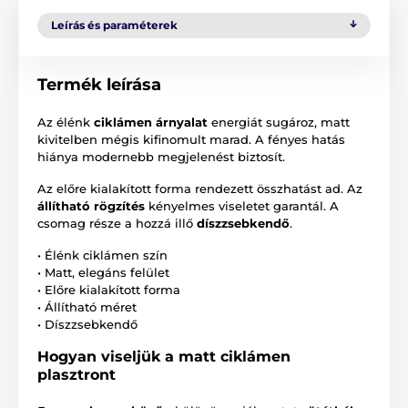
Leírás és paraméterek
Termék leírása
Az élénk
ciklámen árnyalat
energiát sugároz, matt
kivitelben mégis kifinomult marad. A fényes hatás
hiánya modernebb megjelenést biztosít.
Az előre kialakított forma rendezett összhatást ad. Az
állítható rögzítés
kényelmes viseletet garantál. A
csomag része a hozzá illő
díszzsebkendő
.
• Élénk ciklámen szín
• Matt, elegáns felület
• Előre kialakított forma
• Állítható méret
• Díszzsebkendő
Hogyan viseljük a matt ciklámen
plasztront