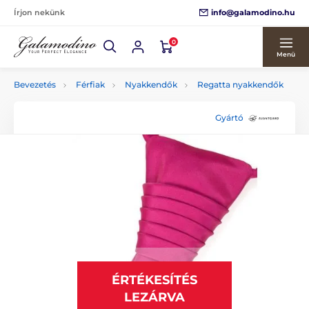
info@galamodino.hu
Írjon nekünk
0
Menü
Bevezetés
Férfiak
Nyakkendők
Regatta nyakkendők
Gyártó
ÉRTÉKESÍTÉS
LEZÁRVA