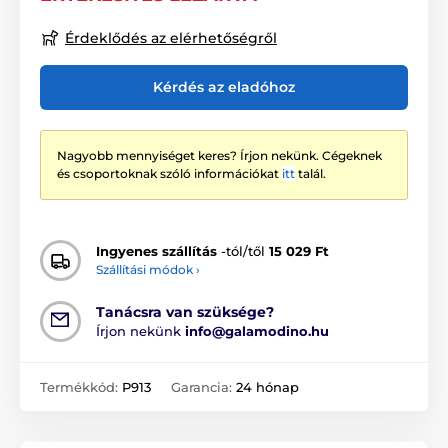
Érdeklődés az elérhetőségről
Kérdés az eladóhoz
Nagyobb mennyiséget keres? Írjon nekünk. Cégeknek
és csoportoknak szóló információkat
itt
talál.
Ingyenes szállítás
-tól/től
15 029 Ft
Szállítási módok ›
Tanácsra van szüksége?
Írjon nekünk
info@galamodino.hu
Termékkód:
P913
Garancia:
24 hónap