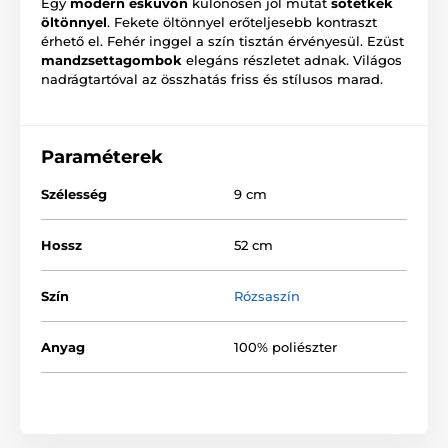
Egy
modern esküvőn
különösen jól mutat
sötétkék
öltönnyel
. Fekete öltönnyel erőteljesebb kontraszt
érhető el. Fehér inggel a szín tisztán érvényesül. Ezüst
mandzsettagombok
elegáns részletet adnak. Világos
nadrágtartóval az összhatás friss és stílusos marad.
Paraméterek
Szélesség
9 cm
Hossz
52 cm
Szín
Rózsaszín
Anyag
100% poliészter