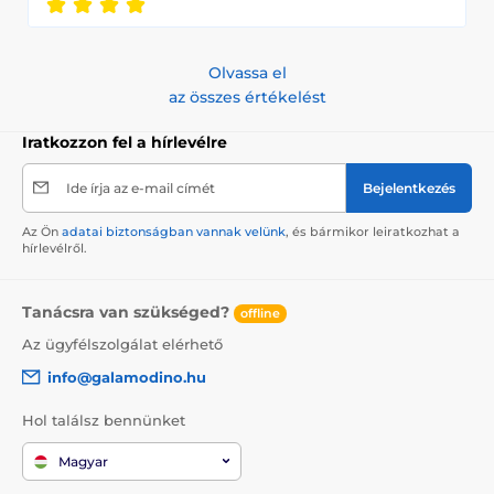
Olvassa el
az összes értékelést
Iratkozzon fel a hírlevélre
Ide írja az e-mail címét
Bejelentkezés
Az Ön
adatai biztonságban vannak velünk
, és bármikor leiratkozhat a
hírlevélről.
Tanácsra van szükséged?
offline
Az ügyfélszolgálat elérhető
info@galamodino.hu
Hol találsz bennünket
Magyar