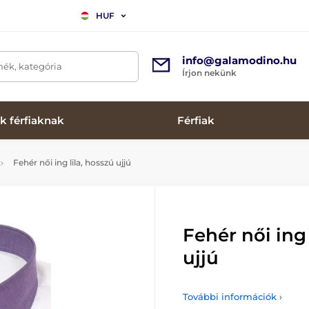
HUF
info@galamodino.hu
mék, kategória
Írjon nekünk
k férfiaknak
Férfiak
Fehér női ing lila, hosszú ujjú
Fehér női ing 
ujjú
További információk ›