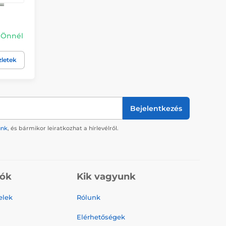
. Önnél
zletek
Bejelentkezés
ünk
, és bármikor leiratkozhat a hírlevélről.
iók
Kik vagyunk
elek
Rólunk
Elérhetőségek