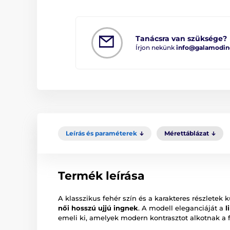
Tanácsra van szüksége?
Írjon nekünk
info@galamodin
Leírás és paraméterek
Mérettáblázat
Termék leírása
A klasszikus fehér szín és a karakteres részlete
női hosszú ujjú ingnek
. A modell eleganciáját a
l
emeli ki, amelyek modern kontrasztot alkotnak a 