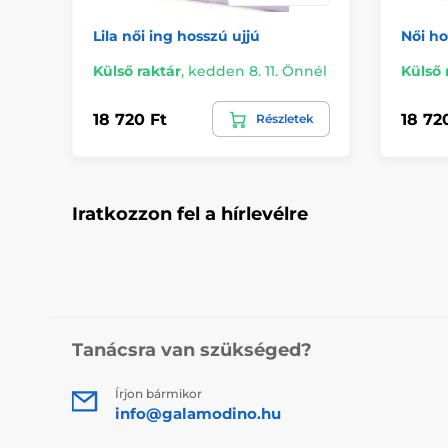
Lila női ing hosszú ujjú
Női ho
Külső raktár
,
kedden 8. 11. Önnél
Külső 
18 720 Ft
18 72
Részletek
Iratkozzon fel a hírlevélre
Tanácsra van szükséged?
Írjon bármikor
info@galamodino.hu