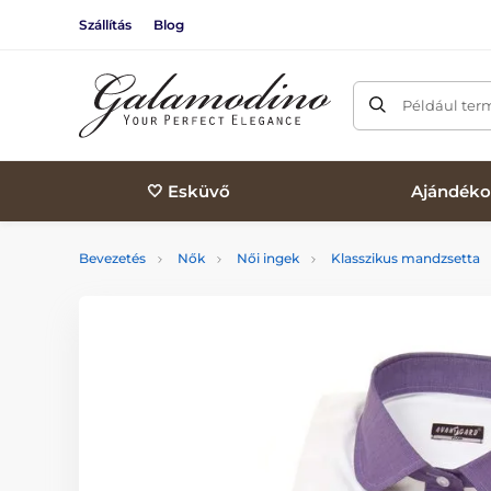
Szállítás
Blog
Például ter
🤍 Esküvő
Ajándéko
Bevezetés
Nők
Női ingek
Klasszikus mandzsetta