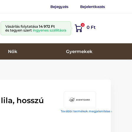
Bejegyzés
Bejelentkezés
0
Vásárlás folytatása
14 972 Ft
0 Ft
és tegyen szert
ingyenes szállításra
Nők
Gyermekek
lila, hosszú
További termékek megjelenítése ›