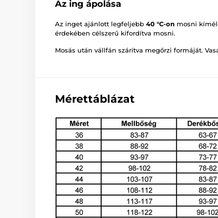
Az ing ápolása
Az inget ajánlott legfeljebb
40 °C-on
mosni kímél
érdekében célszerű kifordítva mosni.
Mosás után vállfán szárítva megőrzi formáját. Va
Mérettáblázat