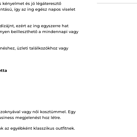
 kényelmet és jó légáteresztő
tású, így az ing egész napos viselet
izájnt, ezért az ing egyszerre hat
önnyen beilleszthető a mindennapi vagy
néshez, üzleti találkozókhoz vagy
etta
 szoknyával vagy női kosztümmel. Egy
usiness megjelenést hoz létre.
ak az egyébként klasszikus outfitnek.