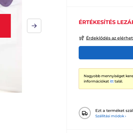
ÉRTÉKESÍTÉS LEZÁ
Érdeklődés az elérhe
Nagyobb mennyiséget keres
információkat
itt
talál.
Ezt a terméket szál
Szállítási módok ›