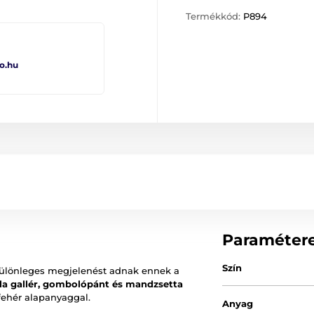
Termékkód:
P894
o.hu
Paraméter
Szín
k különleges megjelenést adnak ennek a
ila gallér, gombolópánt és mandzsetta
fehér alapanyaggal.
Anyag