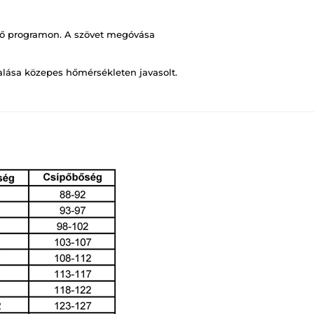
ő programon. A szövet megóvása
salása közepes hőmérsékleten javasolt.