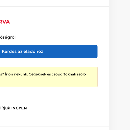
RVA
tőségről
Kérdés az eladóhoz
? Írjon nekünk. Cégeknek és csoportoknak szóló
lítjuk
INGYEN