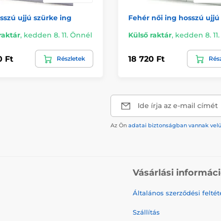
sszú ujjú szürke ing
Fehér női ing hosszú ujjú
raktár
,
kedden 8. 11. Önnél
Külső raktár
,
kedden 8. 11
0 Ft
18 720 Ft
Részletek
Rés
Ide írja az e-mail címét
Az Ön
adatai biztonságban vannak vel
Vásárlási informác
Általános szerződési feltét
Szállítás