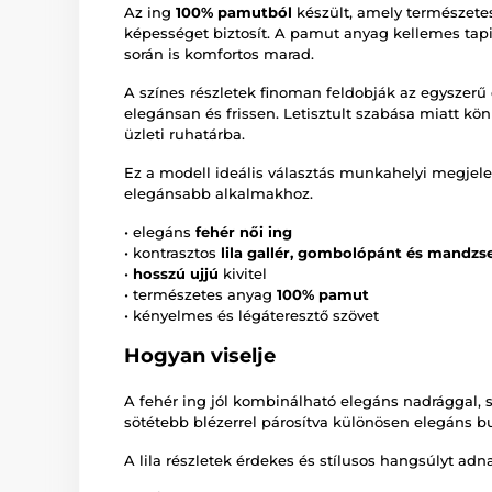
Az ing
100% pamutból
készült, amely természetes
képességet biztosít. A pamut anyag kellemes tapin
során is komfortos marad.
A színes részletek finoman feldobják az egyszerű d
elegánsan és frissen. Letisztult szabása miatt k
üzleti ruhatárba.
Ez a modell ideális választás munkahelyi megjele
elegánsabb alkalmakhoz.
• elegáns
fehér női ing
• kontrasztos
lila gallér, gombolópánt és mandzs
•
hosszú ujjú
kivitel
• természetes anyag
100% pamut
• kényelmes és légáteresztő szövet
Hogyan viselje
A fehér ing jól kombinálható elegáns nadrággal,
sötétebb blézerrel párosítva különösen elegáns b
A lila részletek érdekes és stílusos hangsúlyt adn