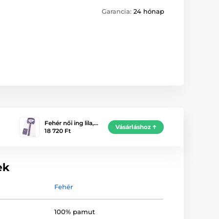
Garancia:
24 hónap
Fehér női ing lila,…
Vásárláshoz
18 720 Ft
ek
Fehér
100% pamut