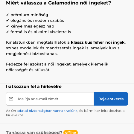
Miért válassza a Galamodino női ingeket?
✔ prémium minőség
✔ elegáns és modern szabás
✔ kényelmes egész nap
✔ formális és alkalmi viseletre is
Kínálatunkban megtalálhatók a
klasszikus fehér női ingek
,
színes modellek és mandzsettás ingek is, amelyek luxus
megjelenést biztosítanak.
Fedezze fel azokat a női ingeket, amelyek kiemelik
nőiességét és stílusát.
Iratkozzon fel a hírlevélre
Ide írja az e-mail címét
Bejelentkezés
Az Ön
adatai biztonságban vannak velünk
, és bármikor leiratkozhat a
hírlevélről.
Tanácsra van szükséged?
offline