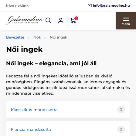
info@galamodino.hu
Írjon nekünk
0
Menü
Bevezetés
Nők
Női ingek
Női ingek
Női ingek – elegancia, ami jól áll
Fedezze fel a női ingeket időtálló stílusban és kiváló
minőségben. Elegáns szabásvonalak, kellemes anyagok és
gondos kidolgozás teszik ideálissá munkához, alkalmakra és
mindennapi viselethez.
Klasszikus mandzsetta
3
Francia mandzsetta
2