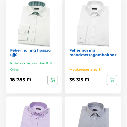
Fehér női ing hosszú
Fehér női ing
ujjú
mandzsettagombokhoz
Külső raktár
,
szerdán 8. 12.
Önnél
Megkeresés alapján
18 785 Ft
35 315 Ft