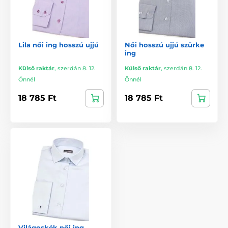
Lila női ing hosszú ujjú
Női hosszú ujjú szürke
ing
Külső raktár
,
szerdán 8. 12.
Külső raktár
,
szerdán 8. 12.
Önnél
Önnél
18 785 Ft
18 785 Ft
Világoskék női ing