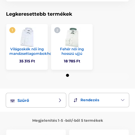
Legkeresettebb termékek
Világoskék női ing
Fehér női ing
mandzsettagombokhoz
hosszú ujjú
35 315 Ft
18 785 Ft
Rendezés
Szűrő
Megjelenítés 1-5 -ból/-ből 5 termékek