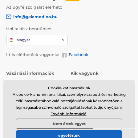
Az ügyfélszolgálat elérhető
info@galamodino.hu
Hol találsz bennünket
Magyar
Itt is elérhetőek vagyunk::
Facebook
Vásárlási információk
Kik vagyunk
Általános szerződési
Rólunk
feltételek
Cookie-kat használunk
Elérhetőségek
A cookie-k anonim analitikai, személyre szabott és marketing
Szállítás
Együttműködés a
célú használatához való hozzájárulásának köszönhetően a
Visszaküldés és reklamáció
Galamodinóval
legmagasabb színvonalú szolgáltatásokat tudjuk nyújtani.
További információ
.
Adatvédelem
Nem értek egyet
egyetértek
© 2026 www.galamodino.hu ⦁ Webshop szolgáltatónk a
SIMPLIA.cz