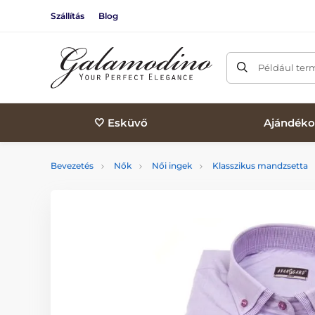
Szállítás
Blog
Például ter
🤍 Esküvő
Ajándéko
Bevezetés
Nők
Női ingek
Klasszikus mandzsetta