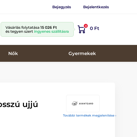
Bejegyzés
Bejelentkezés
0
Vásárlás folytatása
15 026 Ft
0 Ft
és tegyen szert
ingyenes szállításra
Nők
Gyermekek
osszú ujjú
További termékek megjelenítése ›