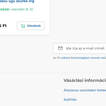
sszú ujjú szürke ing
raktár
,
szerdán 8. 12.
5 Ft
Részletek
Ide írja az e-mail címét
Az Ön
adatai biztonságban vannak vel
Vásárlási informác
Általános szerződési feltét
Szállítás