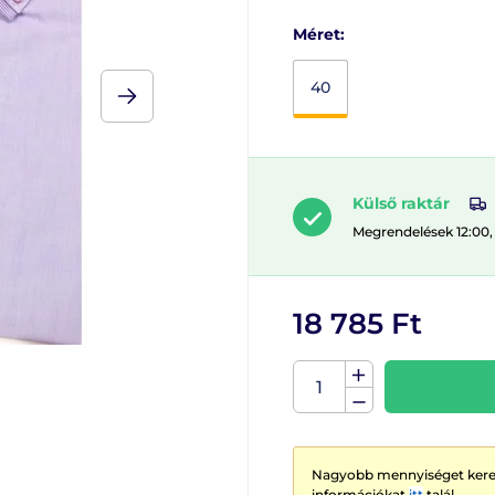
Méret:
40
Külső raktár
Megrendelések 12:00,
18 785 Ft
Nagyobb mennyiséget keres
információkat
itt
talál.