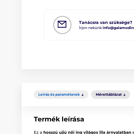
Tanácsra van szüksége?
Írjon nekünk
info@galamodin
Leírás és paraméterek
Mérettáblázat
Termék leírása
Ez a
hosszú ujjú női ing világos lila árnyalatban
e