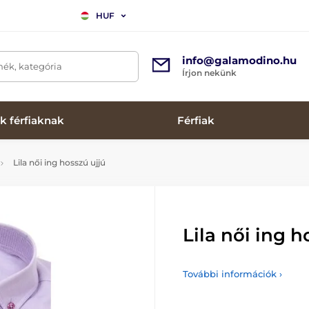
HUF
info@galamodino.hu
mék, kategória
Írjon nekünk
k férfiaknak
Férfiak
Lila női ing hosszú ujjú
Lila női ing h
További információk ›