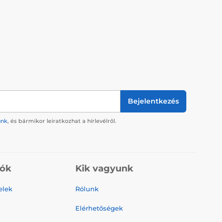
Bejelentkezés
ünk
, és bármikor leiratkozhat a hírlevélről.
iók
Kik vagyunk
elek
Rólunk
Elérhetőségek