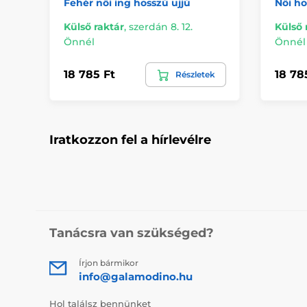
Fehér női ing hosszú ujjú
Női ho
Külső raktár
,
szerdán 8. 12.
Külső 
Önnél
Önnél
18 785 Ft
18 78
Részletek
Iratkozzon fel a hírlevélre
Tanácsra van szükséged?
Írjon bármikor
info@galamodino.hu
Hol találsz bennünket