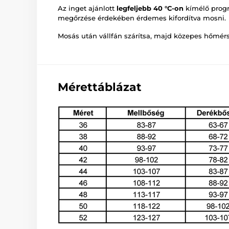
Az inget ajánlott
legfeljebb 40 °C-on
kímélő prog
megőrzése érdekében érdemes kifordítva mosni.
Mosás után vállfán szárítsa, majd közepes hőmérs
Mérettáblázat