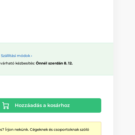
Szállítási módok ›
 várható kézbesítés:
Önnél szerdán 8. 12.
Hozzáadás a kosárhoz
? Írjon nekünk. Cégeknek és csoportoknak szóló