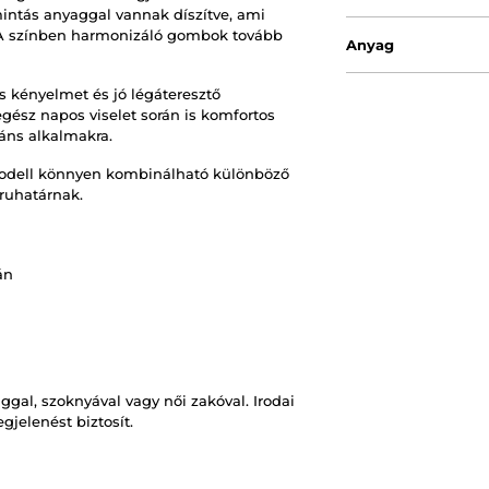
mintás anyaggal vannak díszítve, ami
 A színben harmonizáló gombok tovább
Anyag
s kényelmet és jó légáteresztő
gész napos viselet során is komfortos
áns alkalmakra.
a modell könnyen kombinálható különböző
 ruhatárnak.
án
gal, szoknyával vagy női zakóval. Irodai
gjelenést biztosít.