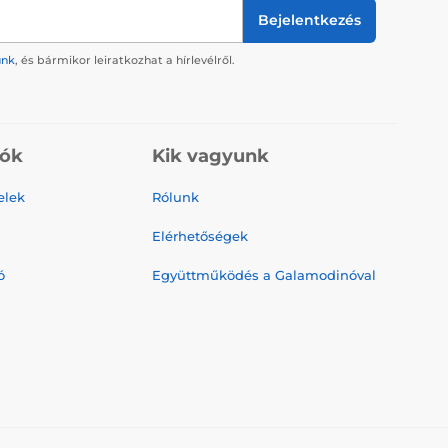
Bejelentkezés
ünk
, és bármikor leiratkozhat a hírlevélről.
iók
Kik vagyunk
elek
Rólunk
Elérhetőségek
ó
Együttműködés a Galamodinóval