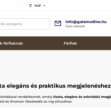
HUF
info@galamodino.hu
mék, kategória
Írjon nekünk
k férfiaknak
Férfiak
ta elegáns és praktikus megjelenéshez
áródással rendelkeznek, amely
tiszta, elegáns és sokoldalú megj
 és finoman illeszkedik az ing stílusához.