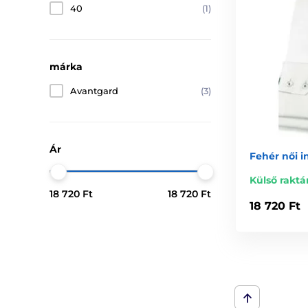
40
(1)
márka
Avantgard
(3)
Ár
Fehér női i
Külső raktá
18 720 Ft
18 720 Ft
18 720 Ft