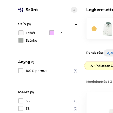
Szűrő
Legkeresett
3
Szín
(3)
Fehér
Lila
Szürke
Rendezés:
Ajá
Anyag
(1)
A kínálatban 
100% pamut
(3)
Megjelenítés 1-3
Méret
(3)
36
(1)
38
(2)