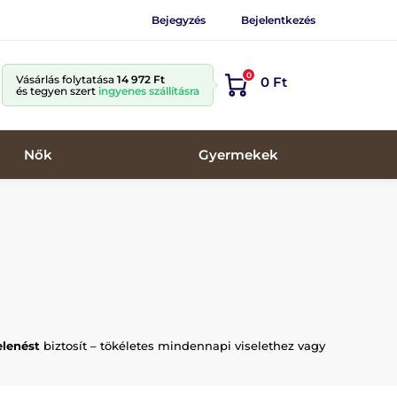
Bejegyzés
Bejelentkezés
0
Vásárlás folytatása
14 972 Ft
0 Ft
és tegyen szert
ingyenes szállításra
Nők
Gyermekek
elenést
biztosít – tökéletes mindennapi viselethez vagy