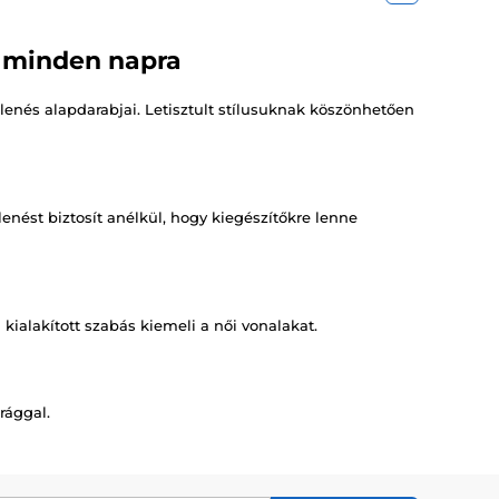
a minden napra
lenés alapdarabjai. Letisztult stílusuknak köszönhetően
ést biztosít anélkül, hogy kiegészítőkre lenne
ialakított szabás kiemeli a női vonalakat.
rággal.