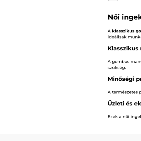
Női inge
A
klasszikus 
ideálisak munka
Klasszikus
A gombos mandzs
szükség.
Minőségi p
A természetes p
Üzleti és e
Ezek a női ing