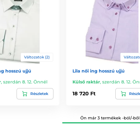
Változatok (2)
Változato
ng hosszú ujjú
Lila női ing hosszú ujjú
r
,
szerdán 8. 12. Önnél
Külső raktár
,
szerdán 8. 12. Ön
18 720 Ft
Részletek
Részl
Ön már 3 termékek -ból/-ből 