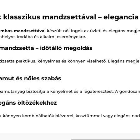
k klasszikus mandzsettával – eleganci
gombos mandzsettával
készült női ingek az üzleti és elegáns megje
helyre, irodába és alkalmi eseményekre.
 mandzsetta – időtálló megoldás
etta praktikus, kényelmes és könnyen viselhető. Elegáns megjelen
amut és nőies szabás
amutanyag biztosítja a kényelmet és a légáteresztést. A gondosan k
legáns öltözékekhez
ek könnyen kombinálhatók blézerrel, kosztümmel vagy elegáns nad