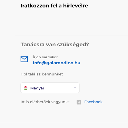
Iratkozzon fel a hírlevélre
Tanácsra van szükséged?
Írjon bármikor
info@galamodino.hu
Hol találsz bennünket
Magyar
Itt is elérhetőek vagyunk::
Facebook