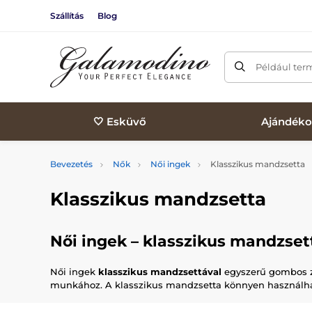
Szállítás
Blog
Például ter
🤍 Esküvő
Ajándéko
Bevezetés
Nők
Női ingek
Klasszikus mandzsetta
Klasszikus mandzsetta
Női ingek – klasszikus mandzset
Női ingek
klasszikus mandzsettával
egyszerű gombos z
munkához. A klasszikus mandzsetta könnyen használható