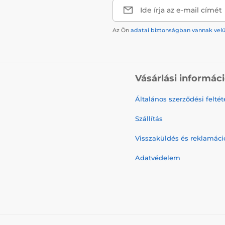
Ide írja az e-mail címét
Az Ön
adatai biztonságban vannak vel
Vásárlási informác
Általános szerződési feltét
Szállítás
Visszaküldés és reklamáci
Adatvédelem