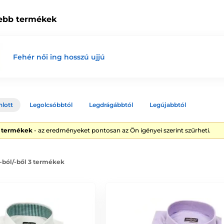
ebb termékek
Fehér női ing hosszú ujjú
nlott
Legolcsóbbtól
Legdrágábbtól
Legújabbtól
3 termékek
- az eredményeket pontosan az Ön igényei szerint szűrheti.
 -ból/-ből 3 termékek