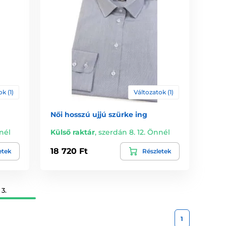
k (1)
Változatok (1)
Női hosszú ujjú szürke ing
nél
Külső raktár
,
szerdán 8. 12. Önnél
18 720 Ft
etek
Részletek
3.
1