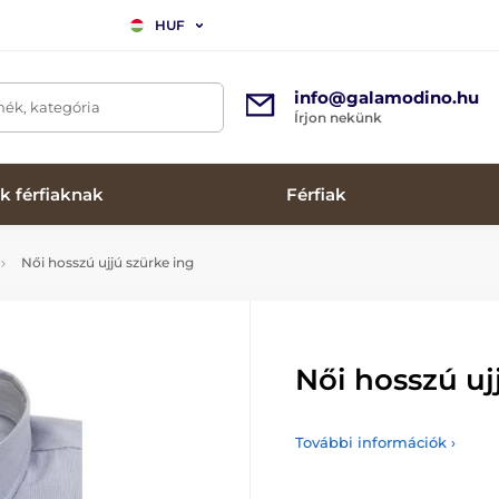
HUF
info@galamodino.hu
mék, kategória
Írjon nekünk
k férfiaknak
Férfiak
Női hosszú ujjú szürke ing
Női hosszú uj
További információk ›