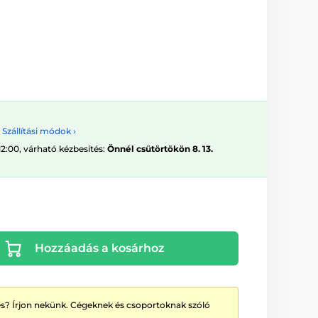
Szállítási módok ›
12:00, várható kézbesítés:
Önnél csütörtökön 8. 13.
Hozzáadás a kosárhoz
? Írjon nekünk. Cégeknek és csoportoknak szóló