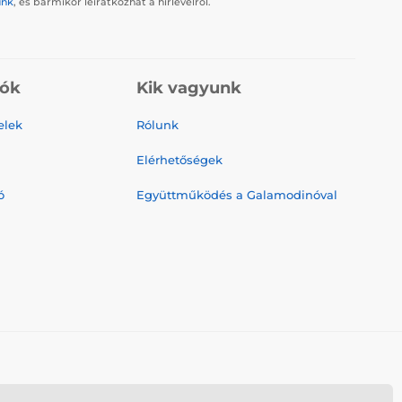
ünk
, és bármikor leiratkozhat a hírlevélről.
iók
Kik vagyunk
elek
Rólunk
Elérhetőségek
ó
Együttműködés a Galamodinóval