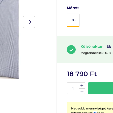
Méret:
38
Külső raktár
Megrendelések 10. 8. 
18 790 Ft
Nagyobb mennyiséget keres
információkat
itt
talál.