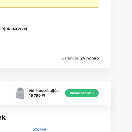
lítjuk
INGYEN
Garancia:
24 hónap
Női hosszú ujjú…
Vásárláshoz
18 790 Ft
ek
Szürke