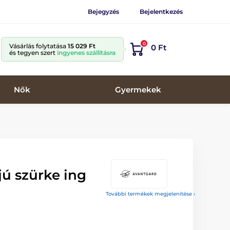
Bejegyzés
Bejelentkezés
0
Vásárlás folytatása
15 029 Ft
0 Ft
és tegyen szert
ingyenes szállításra
Nők
Gyermekek
jú szürke ing
További termékek megjelenítése ›