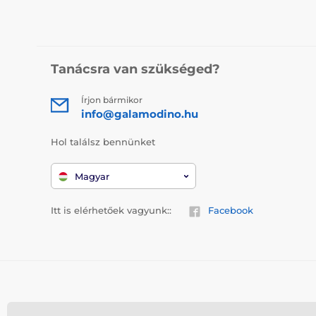
Tanácsra van szükséged?
Írjon bármikor
info@galamodino.hu
Hol találsz bennünket
Magyar
Itt is elérhetőek vagyunk::
Facebook