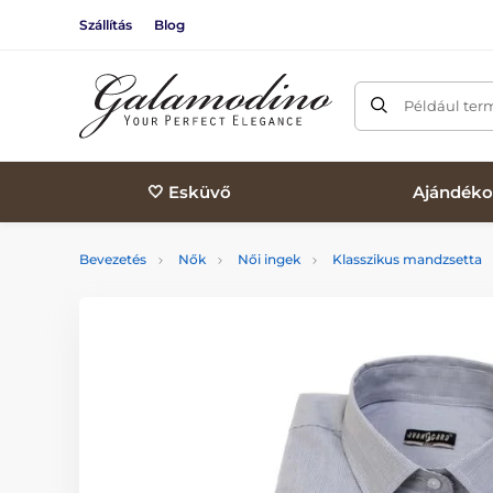
Szállítás
Blog
Például ter
🤍 Esküvő
Ajándéko
Bevezetés
Nők
Női ingek
Klasszikus mandzsetta