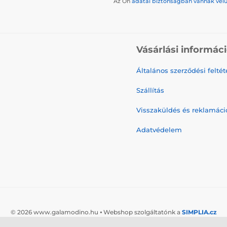
Az Ön
adatai biztonságban vannak vel
Vásárlási informác
Általános szerződési feltét
Szállítás
Visszaküldés és reklamáci
Adatvédelem
© 2026 www.galamodino.hu ⦁ Webshop szolgáltatónk a
SIMPLIA.cz