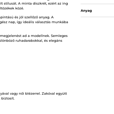
t stílusát. A minta diszkrét, ezért az ing
ltözékek közé.
Anyag
pintású és jól szellőző anyag. A
gész nap, így ideális választás munkába
ló megjelenést ad a modellnek. Semleges
lönböző ruhadarabokkal, és elegáns
ával vagy női blézerrel. Zakóval együtt
biztosít.