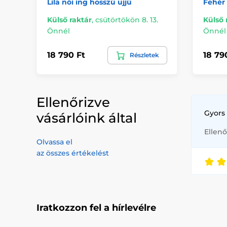
Lila női ing hosszú ujjú
Fehér 
Külső raktár
,
csütörtökön 8. 13.
Külső 
Önnél
Önnél
18 790 Ft
18 79
Részletek
Ellenőrizve
Gyors 
vásárlóink által
Ellenő
Olvassa el
az összes értékelést
Iratkozzon fel a hírlevélre