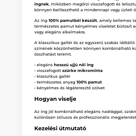
ingnek
, miközben megőrzi visszafogott és letisztul
könnyen beilleszthető a mindennapi vagy üzleti ö
Az ing
100% pamutból készült
, amely kellemes ta
természetes pamut kényelmes viseletet biztosít e
vagy elegáns alkalmakra.
A klasszikus gallér és az egyszerű szabás időtál
színének köszönhetően könnyen kombinálható kü
összhatást teremt.
• elegáns
hosszú ujjú női ing
• visszafogott
szürke mikrominta
• klasszikus gallér
• természetes anyag
100% pamut
• kényelmes és légáteresztő szövet
Hogyan viselje
Az ing jól kombinálható elegáns nadrággal, szokny
különösen stílusos és professzionális megjelenést 
Kezelési útmutató