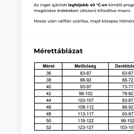
Az inget ajánlott
legfeljebb 40 °C-on
kímélő prog
megőrzése érdekében célszerű kifordítva mosni.
Mosás után vállfán szárítsa, majd közepes hőmérs
Mérettáblázat