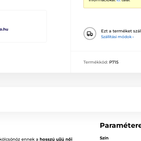
o.hu
Ezt a terméket szál
Szállítási módok ›
Termékkód:
P715
Paraméter
Szín
 kölcsönöz ennek a
hosszú ujjú női