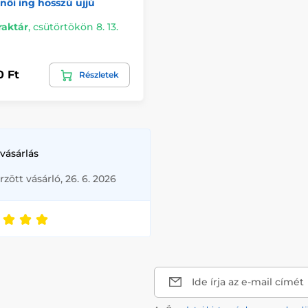
női ing hosszú ujjú
raktár
,
csütörtökön 8. 13.
0 Ft
Részletek
vásárlás
rzött vásárló, 26. 6. 2026
Ide írja az e-mail címét